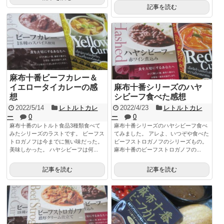
記事を読む
麻布十番ビーフカレー＆
イエロータイカレーの感
麻布十番シリーズのハヤ
想
シビーフ食べた感想
2022/5/14
レトルトカレ
2022/4/23
レトルトカレ
ー
0
ー
0
麻布十番のレトルト食品3種類食べて
麻布十番シリーズのハヤシビーフ食べ
みたシリーズのラストです。 ビーフス
てみました。 アレよ、いつぞや食べた
トロガノフは今までに無い味だった。
ビーフストロガノフのシリーズもの。
美味しかった。 ハヤシビーフは何...
麻布十番のビーフストロガノフの...
記事を読む
記事を読む