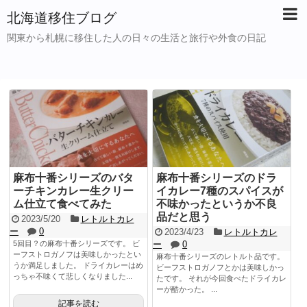
北海道移住ブログ
関東から札幌に移住した人の日々の生活と旅行や外食の日記
麻布十番シリーズのバタ
麻布十番シリーズのドラ
ーチキンカレー生クリー
イカレー7種のスパイスが
ム仕立て食べてみた
不味かったというか不良
品だと思う
2023/5/20
レトルトカレ
ー
0
2023/4/23
レトルトカレ
5回目？の麻布十番シリーズです。 ビ
ー
0
ーフストロガノフは美味しかったとい
麻布十番シリーズのレトルト品です。
うか満足しました。 ドライカレーはめ
ビーフストロガノフとかは美味しかっ
っちゃ不味くて悲しくなりました...
たです。 それが今回食べたドライカレ
ーが酷かった。 ...
記事を読む