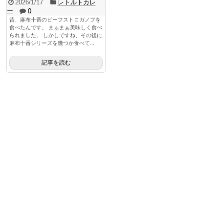
2026/1/17
レトルトカレ
ー
0
昔、麻布十番のビーフストロガノフを
食べたんです。 まぁまぁ美味しく食べ
られました。 しかしですね、その後に
麻布十番シリーズを幾つか食べて...
記事を読む