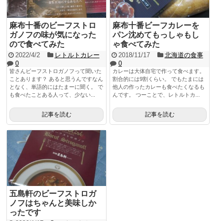
麻布十番のビーフストロ
麻布十番ビーフカレーを
ガノフの味が気になった
パン沈めてもっしゃもし
ので食べてみた
ゃ食べてみた
2022/4/2
レトルトカレー
2018/11/17
北海道の食事
0
0
皆さんビーフストロガノフって聞いた
カレーは大体自宅で作って食べます。
ことあります？ あると思うんですなん
割合的には9割くらい。 でもたまには
となく、単語的にはたまーに聞く。 で
他人の作ったカレーも食べたくなるも
も食べたことある人って、少ない...
んです。 つーことで、レトルトカ...
記事を読む
記事を読む
五島軒のビーフストロガ
ノフはちゃんと美味しか
ったです