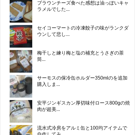
ブラウンチーズ食べた感想は油っぽいキャ
ラメルでした...
セイコーマートの冷凍餃子の味がランクダ
ウンして悲し...
梅干しと練り梅と塩の補充とうさぎの茶
筒...
サーモスの保冷缶ホルダー350mlのを追加
購入しま...
安平ジンギスカン厚切味付ロース800gの焼
肉が超美...
流水式冷房をアルミ缶と100均アイテムで
自作してみ...