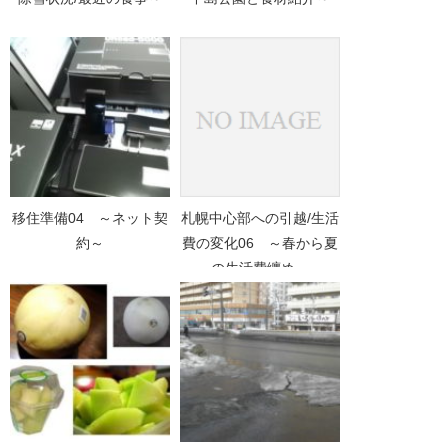
移住準備04 ～ネット契
札幌中心部への引越/生活
約～
費の変化06 ～春から夏
の生活費纏め～