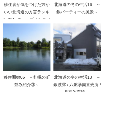
移住者が気をつけた方が
北海道の冬の生活16 ～
いい北海道の方言ランキ
鍋パーティーの風景～
ングPart2 ～プリンスメ
ロン～
移住開始05 ～札幌の町
北海道の冬の生活13 ～
並み紹介③～
銀波露 / 八鉱学園直売所 /
月寒体育館 ～