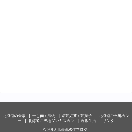
北海道の食事
干し肉 / 漬物
緑茶紅茶 / 茶菓子
北海道ご当地カレ
ー
北海道ご当地ジンギスカン
通販生活
リンク
© 2010
北海道移住ブログ
.