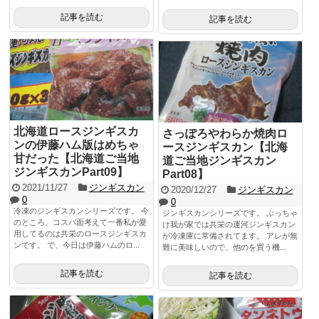
記事を読む
記事を読む
北海道ロースジンギスカ
さっぽろやわらか焼肉ロ
ンの伊藤ハム版はめちゃ
ースジンギスカン【北海
甘だった【北海道ご当地
道ご当地ジンギスカン
ジンギスカンPart09】
Part08】
2021/11/27
ジンギスカン
2020/12/27
ジンギスカン
0
0
冷凍のジンギスカンシリーズです。 今
ジンギスカンシリーズです。 ぶっちゃ
のところ、コスパ面考えて一番私が愛
け我が家では共栄の運河ジンギスカン
用してるのは共栄のロースジンギスカ
が冷凍庫に常備されてます。 アレが無
ンです。 で、今日は伊藤ハムのロ...
難に美味しいので、他のを買う機...
記事を読む
記事を読む