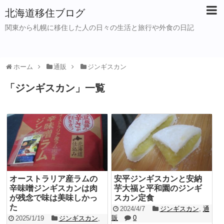
北海道移住ブログ
関東から札幌に移住した人の日々の生活と旅行や外食の日記
ホーム
通販
ジンギスカン
「
ジンギスカン
」
一覧
オーストラリア産ラムの
安平ジンギスカンと安納
辛味噌ジンギスカンは肉
芋大福と平和園のジンギ
が残念で味は美味しかっ
スカン定食
た
2024/4/7
ジンギスカン
,
通
販
0
2025/1/19
ジンギスカン
,