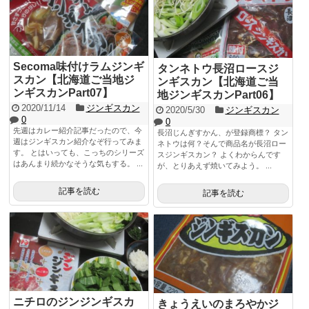
Secoma味付けラムジンギ
タンネトウ長沼ロースジ
スカン【北海道ご当地ジ
ンギスカン【北海道ご当
ンギスカンPart07】
地ジンギスカンPart06】
2020/11/14
ジンギスカン
2020/5/30
ジンギスカン
0
0
先週はカレー紹介記事だったので、今
長沼じんぎすかん、が登録商標？ タン
週はジンギスカン紹介なぞ行ってみま
ネトウは何？そんで商品名が長沼ロー
す。 とはいっても、こっちのシリーズ
スジンギスカン？ よくわからんです
はあんまり続かなそうな気もする。 ...
が、とりあえず焼いてみよう。 ...
記事を読む
記事を読む
ニチロのジンジンギスカ
きょうえいのまろやかジ