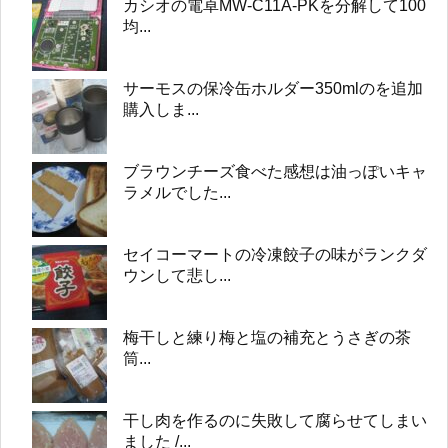
カシオの電卓MW-C11A-PKを分解して100
均...
サーモスの保冷缶ホルダー350mlのを追加
購入しま...
ブラウンチーズ食べた感想は油っぽいキャ
ラメルでした...
セイコーマートの冷凍餃子の味がランクダ
ウンして悲し...
梅干しと練り梅と塩の補充とうさぎの茶
筒...
干し肉を作るのに失敗して腐らせてしまい
ました /...