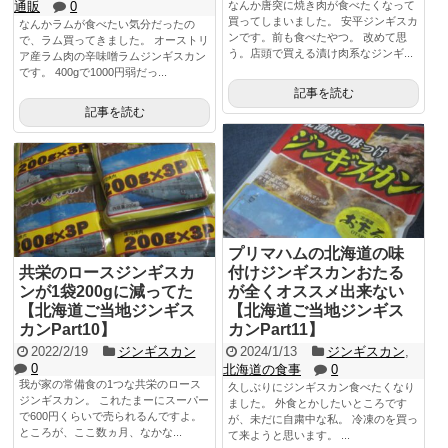
通販
0
なんか唐突に焼き肉が食べたくなって
買ってしまいました。 安平ジンギスカ
なんかラムが食べたい気分だったの
ンです。前も食べたやつ。 改めて思
で、ラム買ってきました。 オーストリ
う。店頭で買える漬け肉系なジンギ...
ア産ラム肉の辛味噌ラムジンギスカン
です。 400gで1000円弱だっ...
記事を読む
記事を読む
プリマハムの北海道の味
共栄のロースジンギスカ
付けジンギスカンおたる
ンが1袋200gに減ってた
が全くオススメ出来ない
【北海道ご当地ジンギス
【北海道ご当地ジンギス
カンPart10】
カンPart11】
2022/2/19
ジンギスカン
2024/1/13
ジンギスカン
,
0
北海道の食事
0
我が家の常備食の1つな共栄のロース
久しぶりにジンギスカン食べたくなり
ジンギスカン。 これたまーにスーパー
ました。 外食とかしたいところです
で600円くらいで売られるんですよ。
が、未だに自粛中な私。 冷凍のを買っ
ところが、ここ数ヵ月、なかな...
て来ようと思います。 ...