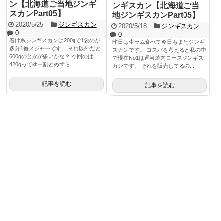
ン【北海道ご当地ジンギ
ンギスカン【北海道ご当
スカンPart05】
地ジンギスカンPart05】
2020/5/25
ジンギスカン
2020/5/18
ジンギスカン
0
0
着け系ジンギスカンは200gで1袋のが
昨日は生ラム食べて今日もまたジンギ
多分1番メジャーです。 それ以外だと
スカンです。 コスパを考えると私の中
600gのとかが多いかな？ 今回のは
で現在No1は運河焼肉ロースジンギス
420gってゆー割とめずら...
カンです。 それを販売してるの...
記事を読む
記事を読む