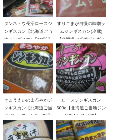
タンネトウ長沼ロースジ
すりごまが自慢の味噌ラ
ンギスカン【北海道ご当
ムジンギスカン(冷蔵)
地ジンギスカンPart06】
【北海道ご当地ジンギス
カンPart04】
きょうえいのまろやかジ
ロースジンギスカン
ンギスカン【北海道ご当
600g【北海道ご当地ジン
地ジンギスカンPart05】
ギスカンPart02】