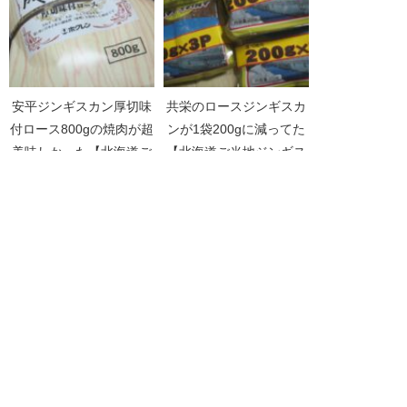
安平ジンギスカン厚切味
共栄のロースジンギスカ
付ロース800gの焼肉が超
ンが1袋200gに減ってた
美味しかった【北海道ご
【北海道ご当地ジンギス
当地ジンギスカン
カンPart10】
Part01】