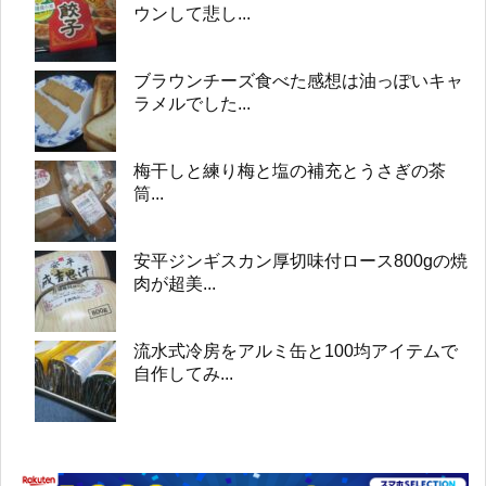
ウンして悲し...
ブラウンチーズ食べた感想は油っぽいキャ
ラメルでした...
梅干しと練り梅と塩の補充とうさぎの茶
筒...
安平ジンギスカン厚切味付ロース800gの焼
肉が超美...
流水式冷房をアルミ缶と100均アイテムで
自作してみ...