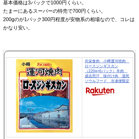
基本価格は3パックで1000円くらい。
たまーにあるスーパーの特売で700円くらい。
200gのが1パック300円程度が安物系の相場なので、コレは
かなり安い。
共栄食肉 小樽運河焼肉
ロースジンギスカン
（220g×6パック）羊肉
成吉思汗 味付け肉 道民
ソウルフード 冷凍便限定