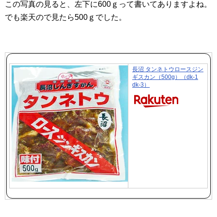
この写真の見ると、左下に600ｇって書いてありますよね。
でも楽天ので見たら500ｇでした。
長沼 タンネトウロースジン
ギスカン（500g）（dk-1
dk-3）