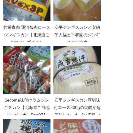
共栄食肉 運河焼肉ロース
安平ジンギスカンと安納
ジンギスカン【北海道ご
芋大福と平和園のジンギ
当地ジンギスカン
スカン定食
Part03】
Secoma味付けラムジン
安平ジンギスカン厚切味
ギスカン【北海道ご当地
付ロース800gの焼肉が超
ジンギスカンPart07】
美味しかった【北海道ご
当地ジンギスカン
Part01】