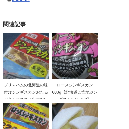
関連記事
プリマハムの北海道の味
ロースジンギスカン
付けジンギスカンおたる
600g【北海道ご当地ジン
が全くオススメ出来ない
ギスカンPart02】
【北海道ご当地ジンギス
カンPart11】