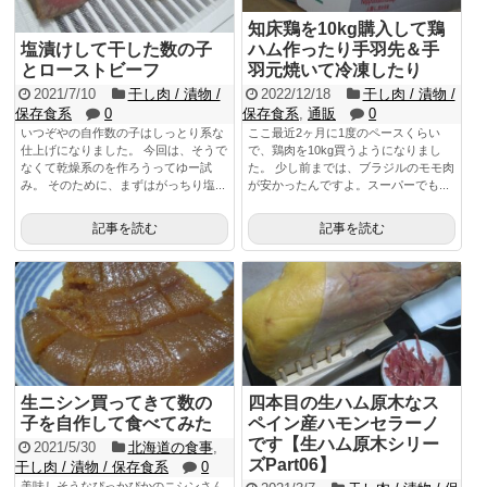
知床鶏を10kg購入して鶏
塩漬けして干した数の子
ハム作ったり手羽先＆手
とローストビーフ
羽元焼いて冷凍したり
2021/7/10
干し肉 / 漬物 /
2022/12/18
干し肉 / 漬物 /
保存食系
0
保存食系
,
通販
0
いつぞやの自作数の子はしっとり系な
ここ最近2ヶ月に1度のペースくらい
仕上げになりました。 今回は、そうで
で、鶏肉を10kg買うようになりまし
なくて乾燥系のを作ろうってゆー試
た。 少し前までは、ブラジルのモモ肉
み。 そのために、まずはがっちり塩...
が安かったんですよ。スーパーでも...
記事を読む
記事を読む
生ニシン買ってきて数の
四本目の生ハム原木なス
子を自作して食べてみた
ペイン産ハモンセラーノ
です【生ハム原木シリー
2021/5/30
北海道の食事
,
ズPart06】
干し肉 / 漬物 / 保存食系
0
美味しそうなぴっかぴかのニシンさん