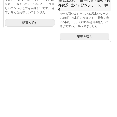
2021/3/7
干し肉 / 漬物 / 保
を買ってきました。 いやほんと、美味
存食系
,
生ハム原木シリーズ
しいニシンはとても美味しいです。 さ
4
て、そんな美味しいニシンさん、...
今年も買いました生ハム原木シリーズ
の3年目で4本目になります。 最初の年
に2本買って、それ以降は年1購入って
記事を読む
感じですね。 食べ過ぎかしら...
記事を読む