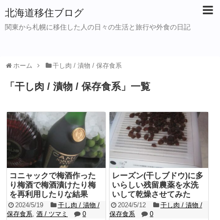
北海道移住ブログ
関東から札幌に移住した人の日々の生活と旅行や外食の日記
ホーム
干し肉 / 漬物 / 保存食系
「
干し肉 / 漬物 / 保存食系
」
一覧
コニャックで梅酒作った
レーズン(干しブドウ)に多
り梅酒で梅酒漬けたり梅
いらしい残留農薬を水洗
を再利用したりな結果
いして乾燥させてみた
2024/5/19
干し肉 / 漬物 /
2024/5/12
干し肉 / 漬物 /
保存食系
,
酒 / ツマミ
0
保存食系
0