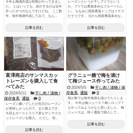
今年も梅酒作成な時期がやってきまし
レーズンというか干しブドウという
た。 とはいっても、紹介するのは去年
か、ブドウは農薬多めなフルーツらし
作ったやつのなんですけどね。 ここ数
い。 ちなみに残留農薬トップはイチゴ
年、毎年梅酒作成してみて、なん...
だそうです。 元から残留農薬多めな...
記事を読む
記事を読む
富澤商店のサンマスカッ
グラニュー糖で梅を漬け
トレーズンを購入して食
て梅ジュース作ってみた
べてみた
2024/5/5
干し肉 / 漬物 / 保
存食系
,
通販
0
2024/5/11
干し肉 / 漬物 /
保存食系
,
通販
0
我が家では毎年梅酒を漬けてたりしま
す。 今年は梅ジュース？梅シロップ？
レーズン嫌いでしたが先日のレーズン
もやってみようかなと思いました。 梅
が美味しかったので、また購入です。
ジュースは、時々通販で購入して...
今回もオーストラリア産なサンマスカ
ットレーズンを購入。 ただし、前...
記事を読む
記事を読む