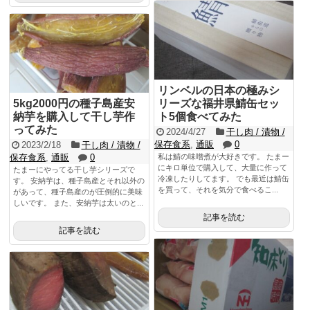
リンベルの日本の極みシ
5kg2000円の種子島産安
リーズな福井県鯖缶セッ
納芋を購入して干し芋作
ト5個食べてみた
ってみた
2024/4/27
干し肉 / 漬物 /
保存食系
,
通販
0
2023/2/18
干し肉 / 漬物 /
保存食系
,
通販
0
私は鯖の味噌煮が大好きです。 たまー
にキロ単位で購入して、大量に作って
たまーにやってる干し芋シリーズで
冷凍したりしてます。 でも最近は鯖缶
す。 安納芋は、種子島産とそれ以外の
を買って、それを気分で食べるこ...
があって、種子島産のが圧倒的に美味
しいです。 また、安納芋は太いのと...
記事を読む
記事を読む