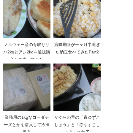
ノルウェー産の骨取りサ
賞味期限が一ヶ月半過ぎ
バ2kgとアジ2kgを通販購
た納豆食べてみたPart2
入して食べてみた
業務用の1kgなゴーダチ
かぐらの里の「青ゆずこ
ーズとかを購入して冷凍
しょう」と「赤ゆずこし
保存
ょう」で餃子