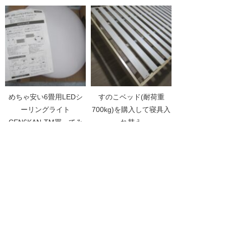
めちゃ安い6畳用LEDシ
すのこベッド(耐荷重
ーリングライト
700kg)を購入して寝具入
CEN6KAN-TM買ってみ
れ替え
た