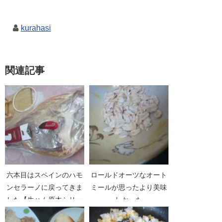
kurahasi
関連記事
六本目はスペインのハモ
ロールドオーツなオート
ンセラーノに戻ってきま
ミールが思ったより美味
した【生ハム原木シリー
しかった
ズPart08】