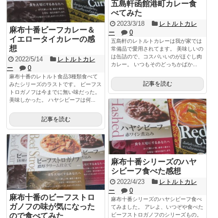
五島軒函館港町カレー食
べてみた
2023/3/18
レトルトカレ
麻布十番ビーフカレー＆
ー
0
イエロータイカレーの感
五島軒のレトルトカレーは我が家では
想
常備品で愛用されてます。 美味しいの
は缶詰ので、コスパいいのがほぐし肉
2022/5/14
レトルトカレ
カレー。 いつもそのどっちかばか...
ー
0
麻布十番のレトルト食品3種類食べて
記事を読む
みたシリーズのラストです。 ビーフス
トロガノフは今までに無い味だった。
美味しかった。 ハヤシビーフは何...
記事を読む
麻布十番シリーズのハヤ
シビーフ食べた感想
2022/4/23
レトルトカレ
ー
0
麻布十番のビーフストロ
麻布十番シリーズのハヤシビーフ食べ
ガノフの味が気になった
てみました。 アレよ、いつぞや食べた
ので食べてみた
ビーフストロガノフのシリーズもの。