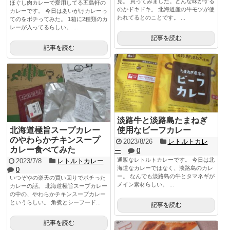
見。 買ってみました。どんな味がする
ほぐし肉カレーで愛用してる五島軒の
のかドキドキ。 北海道産の牛モツが使
カレーです。 今日はあいがけカレーっ
われてるとのことです。 ...
てのをポチってみた。 1箱に2種類のカ
レーが入ってるらしい。 ...
記事を読む
記事を読む
淡路牛と淡路島たまねぎ
北海道極旨スープカレー
使用なビーフカレー
のやわらかチキンスープ
2023/8/26
レトルトカレ
カレー食べてみた
ー
0
通販なレトルトカレーです。 今日は北
2023/7/8
レトルトカレー
海道なカレーではなく、淡路島のカレ
0
ー。 なんでも淡路島の牛とタマネギが
いつぞやの楽天の買い回りでポチった
メイン素材らしい。 ...
カレーの話。 北海道極旨スープカレー
の中の、やわらかチキンスープカレー
というらしい。 角煮とシーフード...
記事を読む
記事を読む