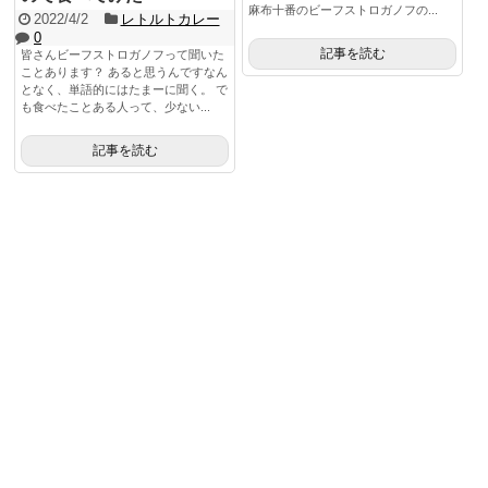
麻布十番のビーフストロガノフの...
2022/4/2
レトルトカレー
0
記事を読む
皆さんビーフストロガノフって聞いた
ことあります？ あると思うんですなん
となく、単語的にはたまーに聞く。 で
も食べたことある人って、少ない...
記事を読む