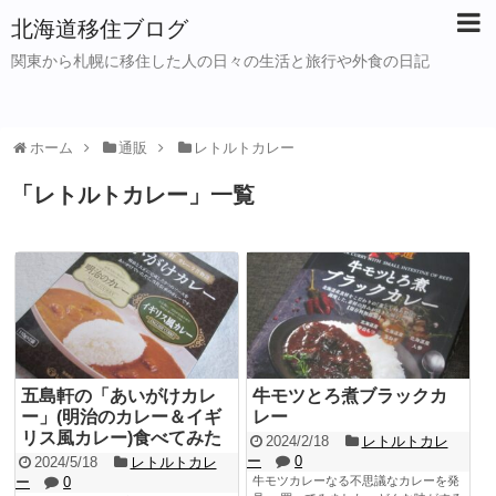
北海道移住ブログ
関東から札幌に移住した人の日々の生活と旅行や外食の日記
ホーム
通販
レトルトカレー
「
レトルトカレー
」
一覧
五島軒の「あいがけカレ
牛モツとろ煮ブラックカ
ー」(明治のカレー＆イギ
レー
リス風カレー)食べてみた
2024/2/18
レトルトカレ
ー
0
2024/5/18
レトルトカレ
ー
0
牛モツカレーなる不思議なカレーを発