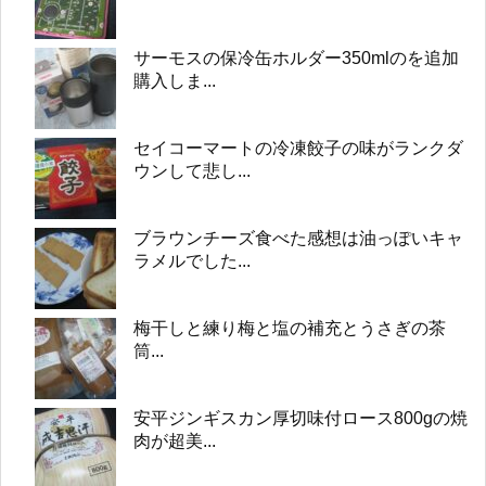
サーモスの保冷缶ホルダー350mlのを追加
購入しま...
セイコーマートの冷凍餃子の味がランクダ
ウンして悲し...
ブラウンチーズ食べた感想は油っぽいキャ
ラメルでした...
梅干しと練り梅と塩の補充とうさぎの茶
筒...
安平ジンギスカン厚切味付ロース800gの焼
肉が超美...