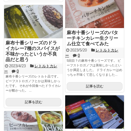
麻布十番シリーズのバタ
ーチキンカレー生クリー
麻布十番シリーズのドラ
ム仕立て食べてみた
イカレー7種のスパイスが
2023/5/20
レトルトカレ
不味かったというか不良
ー
0
品だと思う
5回目？の麻布十番シリーズです。 ビ
ーフストロガノフは美味しかったとい
2023/4/23
レトルトカレ
うか満足しました。 ドライカレーはめ
ー
0
っちゃ不味くて悲しくなりました...
麻布十番シリーズのレトルト品です。
ビーフストロガノフとかは美味しかっ
たです。 それが今回食べたドライカレ
記事を読む
ーが酷かった。 ...
記事を読む