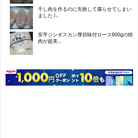
干し肉を作るのに失敗して腐らせてしまい
ました /...
安平ジンギスカン厚切味付ロース800gの焼
肉が超美...