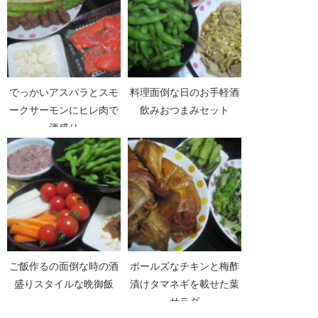
でっかいアスパラとスモ
料理面倒な日のお手軽酒
ークサーモンにヒレ肉で
飲みおつまみセット
酒盛り
ご飯作るの面倒な時の酒
ポールズなチキンと梅酢
盛りスタイルな晩御飯
漬けタマネギを載せた葉
サラダ