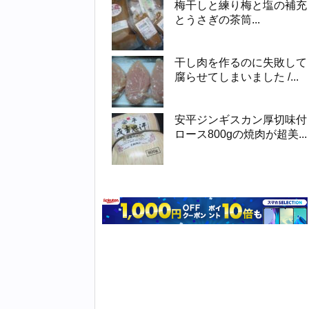
梅干しと練り梅と塩の補充
とうさぎの茶筒...
干し肉を作るのに失敗して
腐らせてしまいました /...
安平ジンギスカン厚切味付
ロース800gの焼肉が超美...