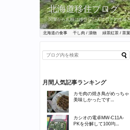
北海道移住ブログ
関東から札幌に移住した人の日々の生活
北海道の食事
干し肉 / 漬物
緑茶紅茶 / 茶
月間人気記事ランキング
カモ肉の焼き鳥がめっちゃ
美味しかったです...
カシオの電卓MW-C11A-
PKを分解して100均...