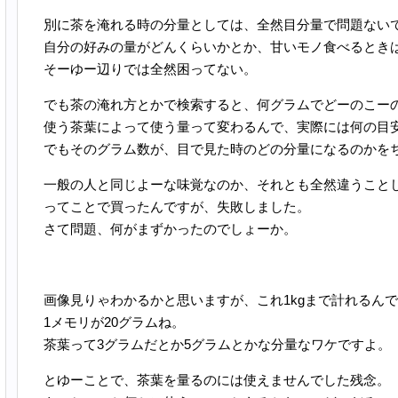
別に茶を淹れる時の分量としては、全然目分量で問題ない
自分の好みの量がどんくらいかとか、甘いモノ食べるとき
そーゆー辺りでは全然困ってない。
でも茶の淹れ方とかで検索すると、何グラムでどーのこー
使う茶葉によって使う量って変わるんで、実際には何の目
でもそのグラム数が、目で見た時のどの分量になるのかを
一般の人と同じよーな味覚なのか、それとも全然違うこと
ってことで買ったんですが、失敗しました。
さて問題、何がまずかったのでしょーか。
画像見りゃわかるかと思いますが、これ1kgまで計れるん
1メモリが20グラムね。
茶葉って3グラムだとか5グラムとかな分量なワケですよ。
とゆーことで、茶葉を量るのには使えませんでした残念。