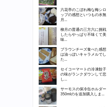
六花亭のこぼれ梅な梅シロ
ップの感想といつもの水無
月...
柳月の普通の三方六に挑戦
したらやっぱり不味くて美
味...
ブラウンチーズ食べた感想
は油っぽいキャラメルでし
た...
セイコーマートの冷凍餃子
の味がランクダウンして悲
し...
サーモスの保冷缶ホルダー
350mlのを追加購入しま...