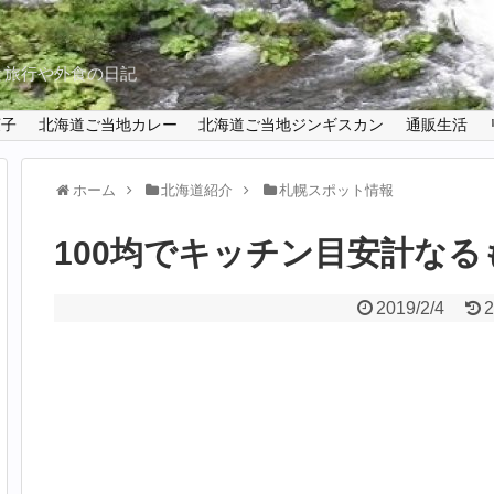
と旅行や外食の日記
菓子
北海道ご当地カレー
北海道ご当地ジンギスカン
通販生活
ホーム
北海道紹介
札幌スポット情報
100均でキッチン目安計な
2019/2/4
2