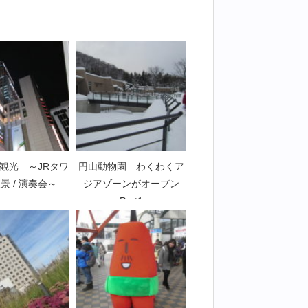
観光 ～JRタワ
円山動物園 わくわくア
景 / 演奏会～
ジアゾーンがオープン
Part1