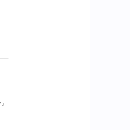
—–
？」