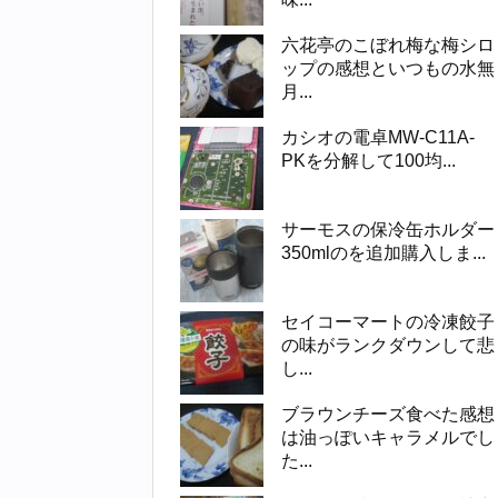
六花亭のこぼれ梅な梅シロ
ップの感想といつもの水無
月...
カシオの電卓MW-C11A-
PKを分解して100均...
サーモスの保冷缶ホルダー
350mlのを追加購入しま...
セイコーマートの冷凍餃子
の味がランクダウンして悲
し...
ブラウンチーズ食べた感想
は油っぽいキャラメルでし
た...