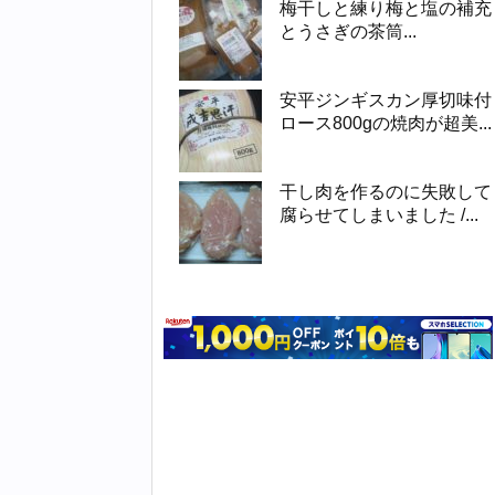
梅干しと練り梅と塩の補充
とうさぎの茶筒...
安平ジンギスカン厚切味付
ロース800gの焼肉が超美...
干し肉を作るのに失敗して
腐らせてしまいました /...