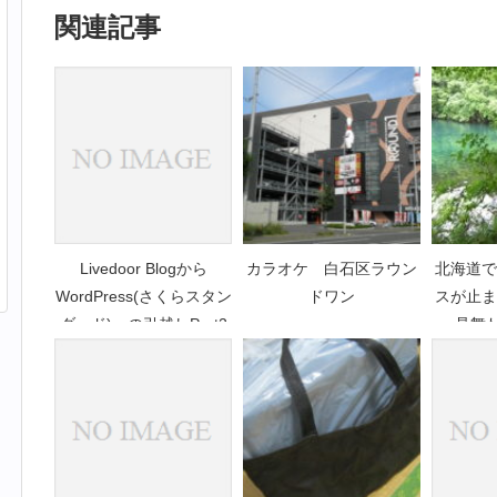
関連記事
Livedoor Blogから
カラオケ 白石区ラウン
北海道で
WordPress(さくらスタン
ドワン
スが止ま
ダード)への引越しPart2
見舞わ