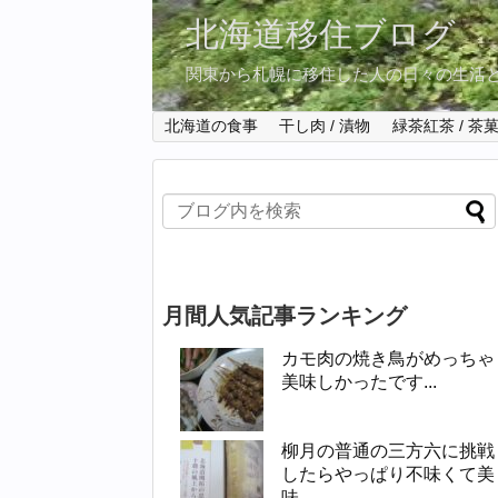
北海道移住ブログ
関東から札幌に移住した人の日々の生活
北海道の食事
干し肉 / 漬物
緑茶紅茶 / 茶
月間人気記事ランキング
カモ肉の焼き鳥がめっちゃ
美味しかったです...
柳月の普通の三方六に挑戦
したらやっぱり不味くて美
味...