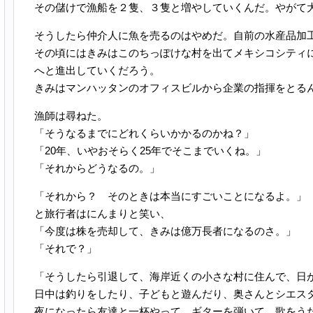
その儲けで漁船を２隻、３隻と増やしていくんだ。やがて
そうしたら仲介人に魚を売るのはやめだ。自前の水産品加
その頃にはきみはこのちっぽけな村を出てメキシコシティ
へと進出していくだろう。
きみはマンハッタンのオフィスビルから企業の指揮をとる
漁師は尋ねた。
「そうなるまでにどれくらいかかるのかね？」
「20年、いやおそらく25年でそこまでいくね。」
「それからどうなるの。」
「それから？ そのときは本当にすごいことになるよ。」
と旅行者はにんまりと笑い、
「今度は株を売却して、きみは億万長者になるのさ。」
「それで？」
「そうしたら引退して、海岸近くの小さな村に住んで、日
日中は釣りをしたり、子どもと遊んだり、奥さんとシエス
夜になったら友達と一杯やって、ギターを弾いて、歌をう