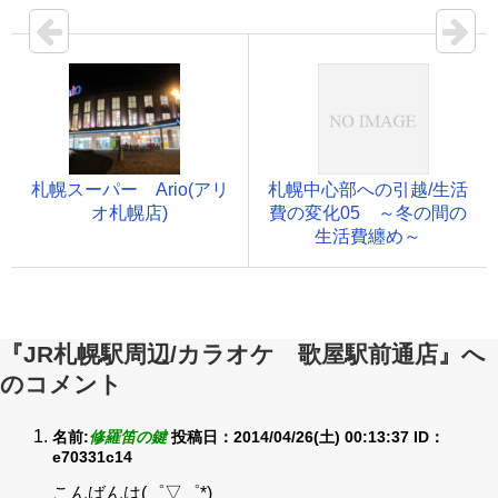
札幌スーパー Ario(アリ
札幌中心部への引越/生活
オ札幌店)
費の変化05 ～冬の間の
生活費纏め～
『JR札幌駅周辺/カラオケ 歌屋駅前通店』へ
のコメント
名前:
修羅笛の鍵
投稿日：2014/04/26(土) 00:13:37
ID：
e70331c14
こんばんは(゜▽゜*)