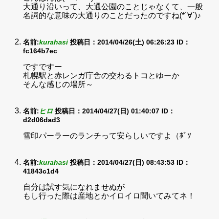
大通り沿いって、大通公園のことじゃなくて、一般
名詞的な意味の大通りのことだったのですね(*´∀`)♪
名前:
kurahasi
投稿日：2014/04/26(土) 06:26:23
ID：
fc164b7ec
ですですー
札幌駅と赤レンガ庁舎の交わるトコとゆーか
そんな感じの場所～
名前:
ヒロ
投稿日：2014/04/27(日) 01:40:07
ID：
d2d06dad3
雪印パーラーのランチって安らしいですよ（ﾎﾞｿ
名前:
kurahasi
投稿日：2014/04/27(日) 08:43:53
ID：
41843c1d4
自分は試す気になれませぬが
もし行った際は産地とかイロイロ聞いてみてネ！