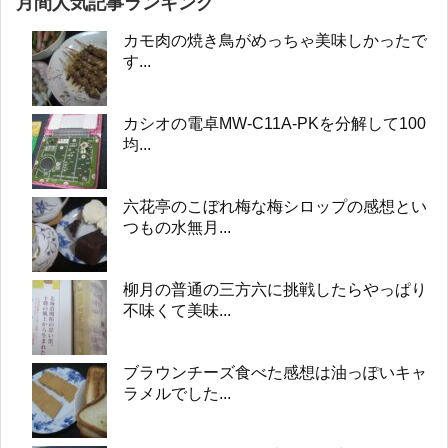
月間人気記事ランキング
カモ肉の焼き鳥がめっちゃ美味しかったで
す...
カシオの電卓MW-C11A-PKを分解して100
均...
六花亭のこぼれ梅な梅シロップの感想とい
つもの水無月...
柳月の普通の三方六に挑戦したらやっぱり
不味くて美味...
ブラウンチーズ食べた感想は油っぽいキャ
ラメルでした...