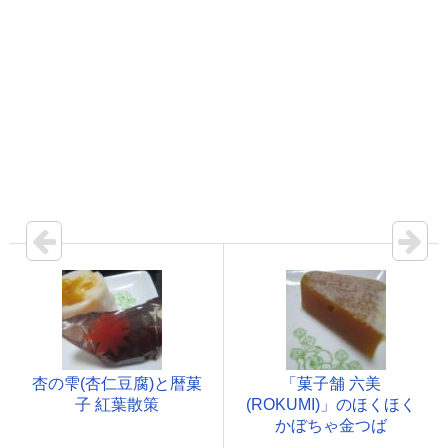
杏の雫(杏仁豆腐)と暦菓
「菓子舗 六美
子 紅葉散策
(ROKUMI)」のほくほく
かぼちゃ金つば