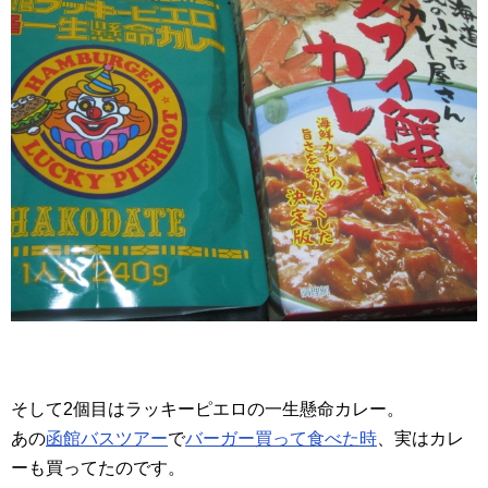
そして2個目はラッキーピエロの一生懸命カレー。
あの
函館バスツアー
で
バーガー買って食べた時
、実はカレ
ーも買ってたのです。