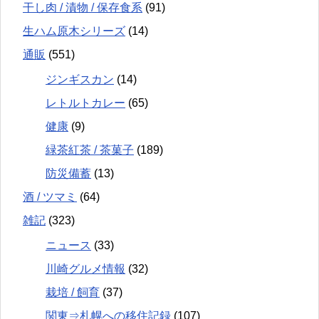
干し肉 / 漬物 / 保存食系
(91)
生ハム原木シリーズ
(14)
通販
(551)
ジンギスカン
(14)
レトルトカレー
(65)
健康
(9)
緑茶紅茶 / 茶菓子
(189)
防災備蓄
(13)
酒 / ツマミ
(64)
雑記
(323)
ニュース
(33)
川崎グルメ情報
(32)
栽培 / 飼育
(37)
関東⇒札幌への移住記録
(107)