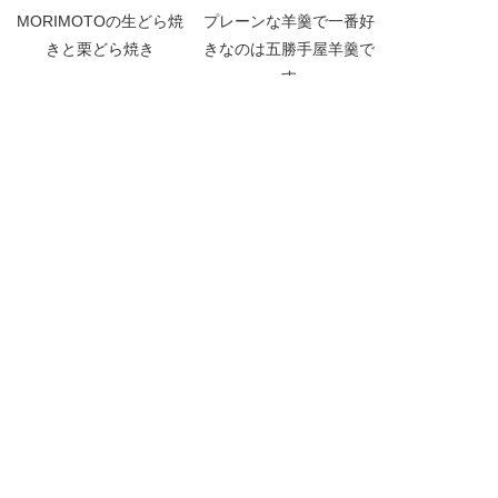
MORIMOTOの生どら焼
プレーンな羊羹で一番好
きと栗どら焼き
きなのは五勝手屋羊羹で
す