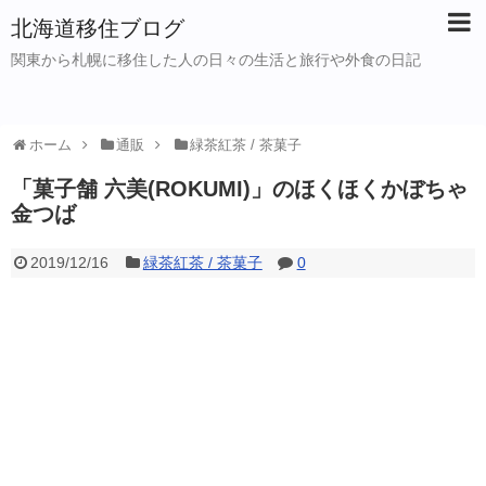
北海道移住ブログ
関東から札幌に移住した人の日々の生活と旅行や外食の日記
ホーム
通販
緑茶紅茶 / 茶菓子
「菓子舗 六美(ROKUMI)」のほくほくかぼちゃ
金つば
2019/12/16
緑茶紅茶 / 茶菓子
0