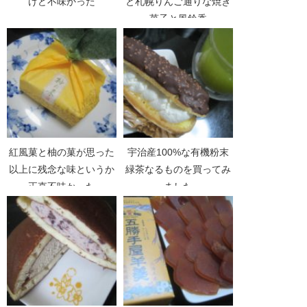
けど不味かった
と札幌りんご通りな焼き
菓子と風鈴香
紅風菓と柚の菓が思った
宇治産100%な有機粉末
以上に残念な味というか
緑茶なるものを買ってみ
正直不味かった
ました