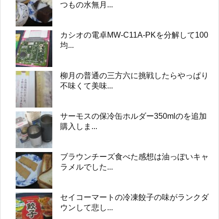
つもの水無月...
カシオの電卓MW-C11A-PKを分解して100
均...
柳月の普通の三方六に挑戦したらやっぱり
不味くて美味...
サーモスの保冷缶ホルダー350mlのを追加
購入しま...
ブラウンチーズ食べた感想は油っぽいキャ
ラメルでした...
セイコーマートの冷凍餃子の味がランクダ
ウンして悲し...