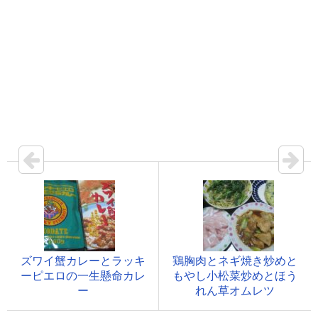
ズワイ蟹カレーとラッキ
鶏胸肉とネギ焼き炒めと
ーピエロの一生懸命カレ
もやし小松菜炒めとほう
ー
れん草オムレツ