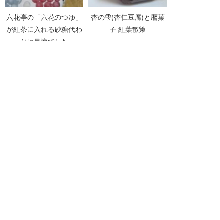
六花亭の「六花のつゆ」
杏の雫(杏仁豆腐)と暦菓
が紅茶に入れる砂糖代わ
子 紅葉散策
りに最適でした