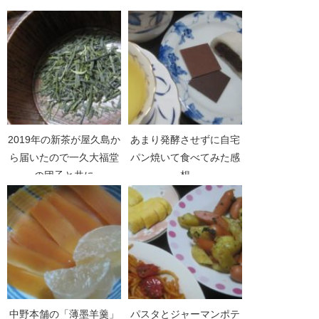
2019年の新茶が屋久島か
あまり発酵させずに自宅
ら届いたので一久大福堂
パン焼いて食べてみた感
の団子と共に
想
中野本舗の「薄墨羊羹」
パスタとジャーマンポテ