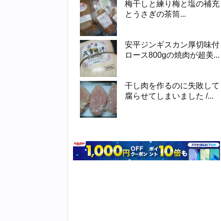
梅干しと練り梅と塩の補充
とうさぎの茶筒...
安平ジンギスカン厚切味付
ロース800gの焼肉が超美...
干し肉を作るのに失敗して
腐らせてしまいました /...