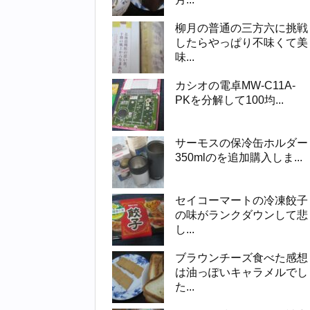
柳月の普通の三方六に挑戦
したらやっぱり不味くて美
味...
カシオの電卓MW-C11A-
PKを分解して100均...
サーモスの保冷缶ホルダー
350mlのを追加購入しま...
セイコーマートの冷凍餃子
の味がランクダウンして悲
し...
ブラウンチーズ食べた感想
は油っぽいキャラメルでし
た...