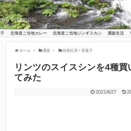
と旅行や外食の日記
菓子
北海道ご当地カレー
北海道ご当地ジンギスカン
通販生活
ホーム
通販
緑茶紅茶 / 茶菓子
リンツのスイスシンを4種買
てみた
2021/6/27
2