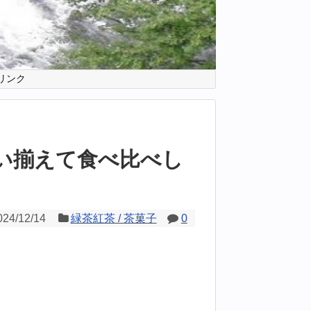
リンク
い揃えて食べ比べし
024/12/14
緑茶紅茶 / 茶菓子
0