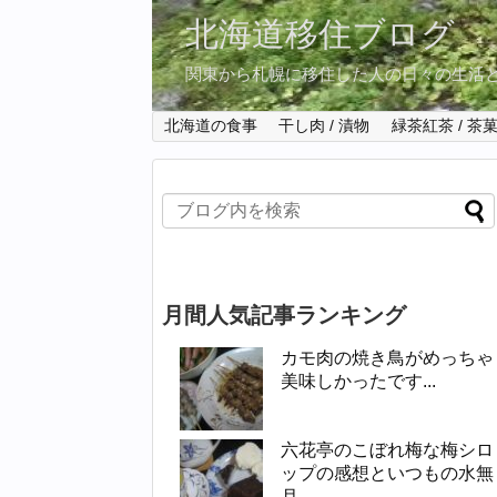
北海道移住ブログ
関東から札幌に移住した人の日々の生活
北海道の食事
干し肉 / 漬物
緑茶紅茶 / 茶
月間人気記事ランキング
カモ肉の焼き鳥がめっちゃ
美味しかったです...
六花亭のこぼれ梅な梅シロ
ップの感想といつもの水無
月...