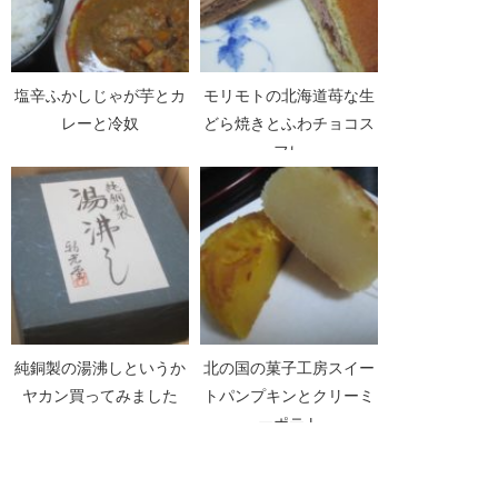
塩辛ふかしじゃが芋とカ
モリモトの北海道苺な生
レーと冷奴
どら焼きとふわチョコス
フレ
純銅製の湯沸しというか
北の国の菓子工房スイー
ヤカン買ってみました
トパンプキンとクリーミ
ーポテト