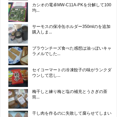
カシオの電卓MW-C11A-PKを分解して100
均...
サーモスの保冷缶ホルダー350mlのを追加
購入しま...
ブラウンチーズ食べた感想は油っぽいキャ
ラメルでした...
セイコーマートの冷凍餃子の味がランクダ
ウンして悲し...
梅干しと練り梅と塩の補充とうさぎの茶
筒...
干し肉を作るのに失敗して腐らせてしまい