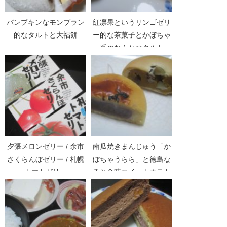
パンプキンなモンブラン
紅凛果というリンゴゼリ
的なタルトと大福餅
ー的な茶菓子とかぼちゃ
系のなんかのタルト
夕張メロンゼリー / 余市
南瓜焼きまんじゅう「か
さくらんぼゼリー / 札幌
ぼちゃうらら」と徳島な
トマトゼリー
ると金時スイートポテト