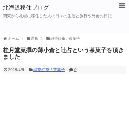
北海道移住ブログ
関東から札幌に移住した人の日々の生活と旅行や外食の日記
ホーム
通販
緑茶紅茶 / 茶菓子
桂月堂菓撰の薄小倉と辻占という茶菓子を頂き
ました
2019/4/9
緑茶紅茶 / 茶菓子
0