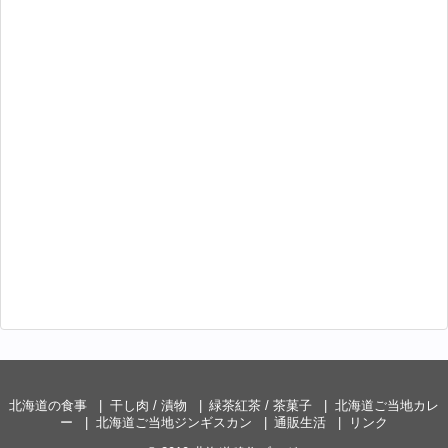
北海道の食事
干し肉 / 漬物
緑茶紅茶 / 茶菓子
北海道ご当地カレ
ー
北海道ご当地ジンギスカン
通販生活
リンク