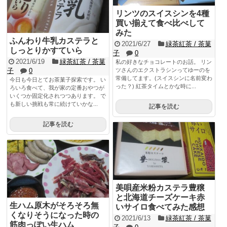
リンツのスイスシンを4種
買い揃えて食べ比べして
みた
ふんわり牛乳カステラと
2021/6/27
緑茶紅茶 / 茶菓
しっとりかすていら
子
0
2021/6/19
緑茶紅茶 / 茶菓
私の好きなチョコレートのお話。 リン
子
0
ツさんのエクストラシンってゆーのを
常備してます。(スイスシンに名前変わ
今日も今日とてお茶菓子探索です。 い
った？) 紅茶タイムとかな時に...
ろいろ食べて、我が家の定番おやつが
いくつか固定化されつつあります。 で
も新しい挑戦も常に続けていかな...
記事を読む
記事を読む
美唄産米粉カステラ豊穣
と北海道チーズケーキ赤
生ハム原木がそろそろ無
いサイロ食べてみた感想
くなりそうになった時の
2021/6/13
緑茶紅茶 / 茶菓
筋肉っぽい生ハム