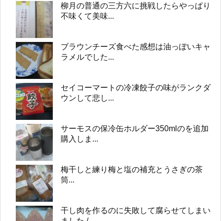
柳月の普通の三方六に挑戦したらやっぱり
不味くて美味...
ブラウンチーズ食べた感想は油っぽいキャ
ラメルでした...
セイコーマートの冷凍餃子の味がランクダ
ウンして悲し...
サーモスの保冷缶ホルダー350mlのを追加
購入しま...
梅干しと練り梅と塩の補充とうさぎの茶
筒...
干し肉を作るのに失敗して腐らせてしまい
ました /...