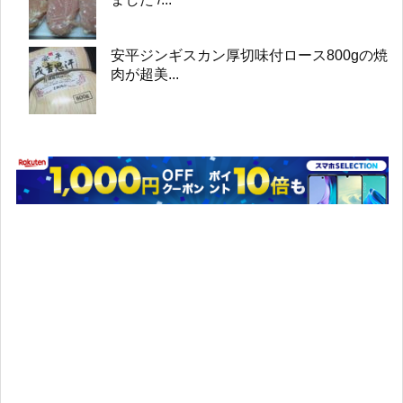
安平ジンギスカン厚切味付ロース800gの焼
肉が超美...