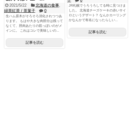
子
0
2021/5/22
北海道の食事
,
JR札幌でうろうろしてる時に見つけま
緑茶紅茶 / 茶菓子
0
した。 北海道チーズケーキの赤いサイ
ロというデザート？ なんかカーリング
生ハム原木がそろそろ消化されつつあ
かなんかで有名になったらしい...
ります。 もはや大きな肉部分は残って
なくて、脛肉あたりの筋っぽいのがメ
インに。 これはコレで美味しいの...
記事を読む
記事を読む