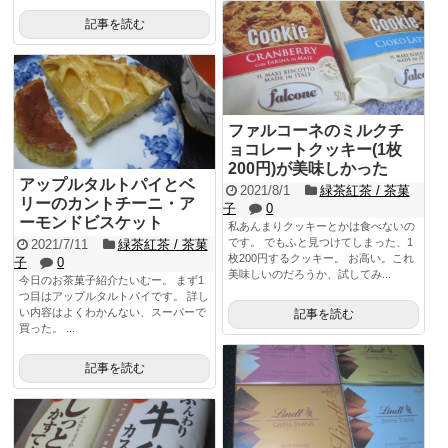
記事を読む
ファルコーネのミルクチ
ョコレートクッキー(1枚
200円)が美味しかった
アップルタルトパイとベ
2021/8/1
緑茶紅茶 / 茶菓
リーのカントチーニ・ア
子
0
ーモンドビスケット
私あんまりクッキーとかは食べないの
です。 でもふと見つけてしまった、1
2021/7/11
緑茶紅茶 / 茶菓
枚200円するクッキー。 お高い。これ
子
0
美味しいのだろうか、試してみ...
今日のお茶菓子紹介たいむー。 まず1
つ目はアップルタルトパイです。 詳し
い内容はよくわかんない、スーパーで
記事を読む
買った。 ...
記事を読む