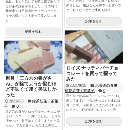
じがしたので、道産豚な豚トロ買って
先日、友人と話してる時に家で飲んで
来ました。 後はなんか豚タンと豚ハツ
るお茶の話題が出ました。 その時に、
と、ちょびっとだけ牛肉も購入。...
我が家では不織布のティーバッグとい
うかお茶パック？使ってると話しま
し...
記事を読む
記事を読む
ロイズ ナッティバーチョ
コレートを買って齧って
柳月「三方六の春がさ
みた
ね」が捨てようか悩むほ
2021/8/15
北海道の食事
,
ど不味くて凄く美味しか
緑茶紅茶 / 茶菓子
0
った
我が家では基本的にリンツのチョコを
愛してますが、他のチョコもたまには
2021/8/8
緑茶紅茶 / 茶菓
買います。 今回買ってきたのはロイズ
子
0
のチョコ。ROYCEでロイズって読...
三方六の春がさねってゆー、チョコが
けバームクーヘン買いました。 これが
凄かった。超不味くて捨てようかと思
記事を読む
った。 でも次食べたら普通に美味...