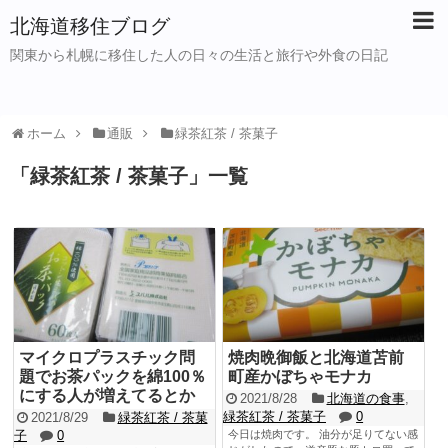
北海道移住ブログ
関東から札幌に移住した人の日々の生活と旅行や外食の日記
ホーム
通販
緑茶紅茶 / 茶菓子
「
緑茶紅茶 / 茶菓子
」
一覧
マイクロプラスチック問
焼肉晩御飯と北海道苫前
題でお茶パックを綿100％
町産かぼちゃモナカ
にする人が増えてるとか
2021/8/28
北海道の食事
,
緑茶紅茶 / 茶菓子
0
2021/8/29
緑茶紅茶 / 茶菓
子
0
今日は焼肉です。 油分が足りてない感