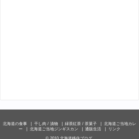
北海道の食事
干し肉 / 漬物
緑茶紅茶 / 茶菓子
北海道ご当地カレ
ー
北海道ご当地ジンギスカン
通販生活
リンク
© 2010
北海道移住ブログ
.