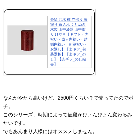
茶筒 共木 欅 赤摺り 漆
塗り 茶入れ くりぬき
木製 山中漆器 山中塗
り けやき【ギフト・内
祝い・成人内祝い・結
婚内祝い・新築祝い・
お返し】【楽ギフ_包
装選択】【楽ギフ_の
し】【楽ギフ_のし宛
書】
なんかやたら高いけど、2500円くらい？で売ってたのでポ
チ。
このシリーズ、時期によって値段がびょんびょん変わるみ
たいです。
でもあんまり人様にはオススメしません。