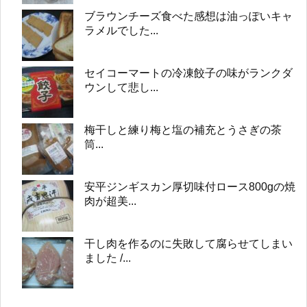
ブラウンチーズ食べた感想は油っぽいキャ
ラメルでした...
セイコーマートの冷凍餃子の味がランクダ
ウンして悲し...
梅干しと練り梅と塩の補充とうさぎの茶
筒...
安平ジンギスカン厚切味付ロース800gの焼
肉が超美...
干し肉を作るのに失敗して腐らせてしまい
ました /...