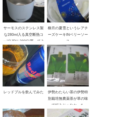
サーモスのステンレス製
柳月の夏雪というレアチ
な280ml入る真空断熱コ
ーズケーキINベリーソー
ップ(JDH-280C)買ってみ
ス
た
レッドブルを飲んでみた
伊勢わたらい茶の伊勢特
別栽培無農薬茶が草の味
で好みじゃなかった