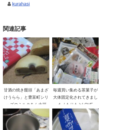
kurahasi
関連記事
甘酒の焼き饅頭「あまざ
毎週買い集める茶菓子が
けうらら」と豊富町シリ
大体固定化されてきまし
ーズのミルクあん大福
た / もりもとLOVE