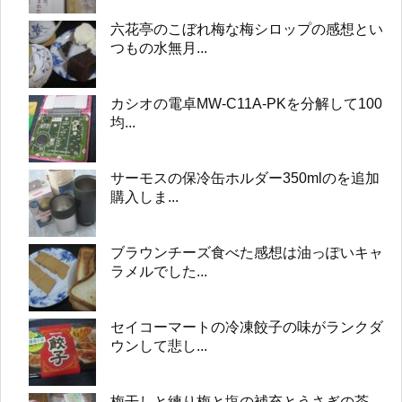
六花亭のこぼれ梅な梅シロップの感想とい
つもの水無月...
カシオの電卓MW-C11A-PKを分解して100
均...
サーモスの保冷缶ホルダー350mlのを追加
購入しま...
ブラウンチーズ食べた感想は油っぽいキャ
ラメルでした...
セイコーマートの冷凍餃子の味がランクダ
ウンして悲し...
梅干しと練り梅と塩の補充とうさぎの茶