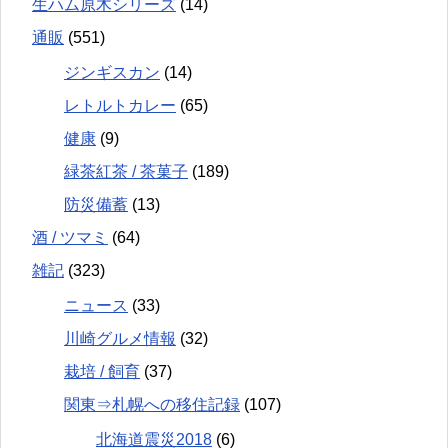
生ハム原木シリーズ
(14)
通販
(551)
ジンギスカン
(14)
レトルトカレー
(65)
健康
(9)
緑茶紅茶 / 茶菓子
(189)
防災備蓄
(13)
酒 / ツマミ
(64)
雑記
(323)
ニュース
(33)
川崎グルメ情報
(32)
栽培 / 飼育
(37)
関東⇒札幌への移住記録
(107)
北海道震災2018
(6)