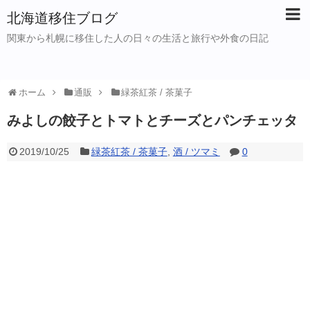
北海道移住ブログ
関東から札幌に移住した人の日々の生活と旅行や外食の日記
ホーム
通販
緑茶紅茶 / 茶菓子
みよしの餃子とトマトとチーズとパンチェッタ
2019/10/25
緑茶紅茶 / 茶菓子
,
酒 / ツマミ
0