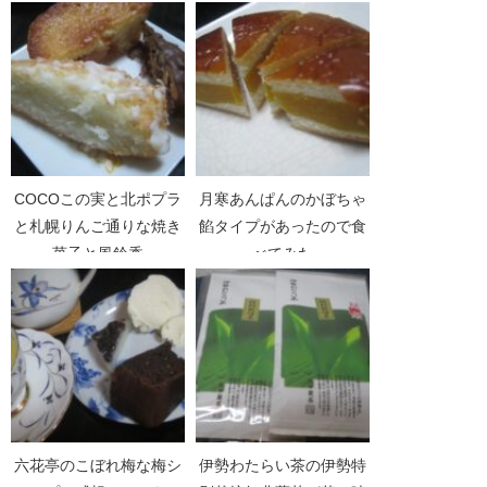
た
COCOこの実と北ポプラ
月寒あんぱんのかぼちゃ
と札幌りんご通りな焼き
餡タイプがあったので食
菓子と風鈴香
べてみた
六花亭のこぼれ梅な梅シ
伊勢わたらい茶の伊勢特