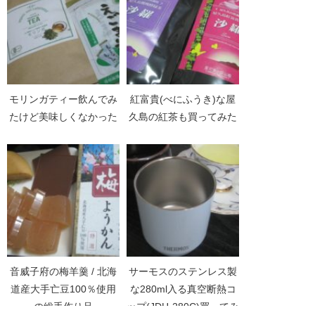
モリンガティー飲んでみ
紅富貴(べにふうき)な屋
たけど美味しくなかった
久島の紅茶も買ってみた
音威子府の梅羊羹 / 北海
サーモスのステンレス製
道産大手亡豆100％使用
な280ml入る真空断熱コ
の総手作り品
ップ(JDH-280C)買ってみ