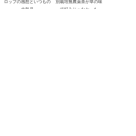
ロップの感想といつもの
別栽培無農薬茶が草の味
水無月
で好みじゃなかった