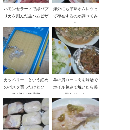
ハモンセラーノで緑パプ
海外にも半熟オムレツっ
リカを刻んだ生ハムピザ
て存在するのか調べてみ
た
カッペリーニという細め
羊の肩ロース肉を味噌で
のパスタ買ったけどソー
ホイル包みで焼いたら美
スがなくて失敗
味しかった