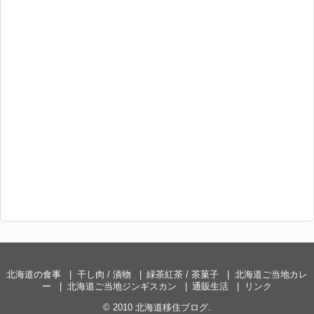
北海道の食事
干し肉 / 漬物
緑茶紅茶 / 茶菓子
北海道ご当地カレ
ー
北海道ご当地ジンギスカン
通販生活
リンク
© 2010
北海道移住ブログ
.