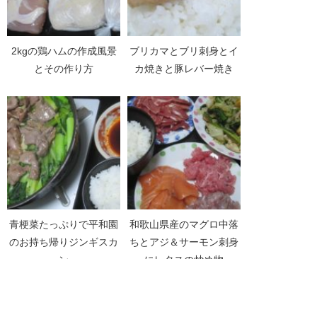
2kgの鶏ハムの作成風景
ブリカマとブリ刺身とイ
とその作り方
カ焼きと豚レバー焼き
青梗菜たっぷりで平和園
和歌山県産のマグロ中落
のお持ち帰りジンギスカ
ちとアジ＆サーモン刺身
ン
にレタスの炒め物