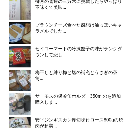
柳月の普通の三方六に挑戦したらやっぱり
不味くて美味...
ブラウンチーズ食べた感想は油っぽいキャ
ラメルでした...
セイコーマートの冷凍餃子の味がランクダ
ウンして悲し...
梅干しと練り梅と塩の補充とうさぎの茶
筒...
サーモスの保冷缶ホルダー350mlのを追加
購入しま...
安平ジンギスカン厚切味付ロース800gの焼
肉が超美...