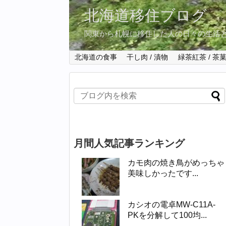
北海道移住ブログ
関東から札幌に移住した人の日々の生活
北海道の食事
干し肉 / 漬物
緑茶紅茶 / 茶
月間人気記事ランキング
カモ肉の焼き鳥がめっちゃ
美味しかったです...
カシオの電卓MW-C11A-
PKを分解して100均...