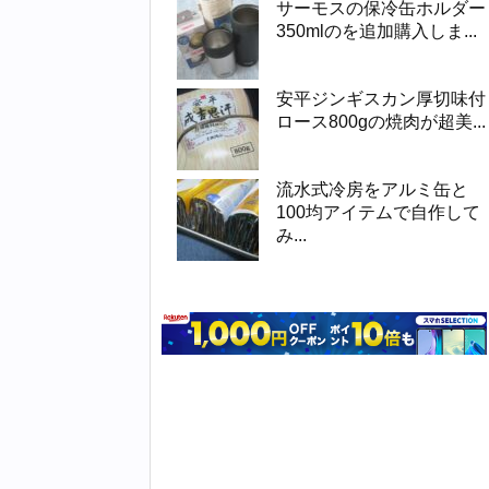
サーモスの保冷缶ホルダー
350mlのを追加購入しま...
安平ジンギスカン厚切味付
ロース800gの焼肉が超美...
流水式冷房をアルミ缶と
100均アイテムで自作して
み...