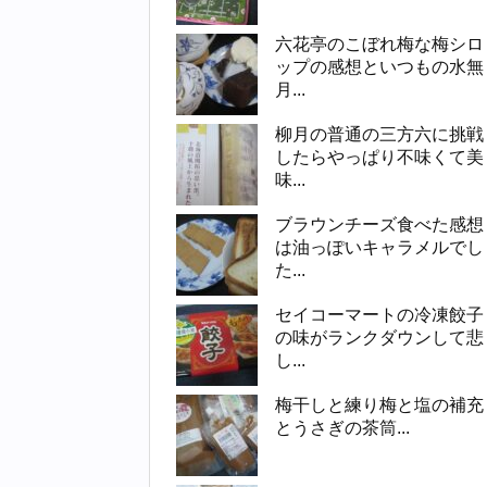
六花亭のこぼれ梅な梅シロ
ップの感想といつもの水無
月...
柳月の普通の三方六に挑戦
したらやっぱり不味くて美
味...
ブラウンチーズ食べた感想
は油っぽいキャラメルでし
た...
セイコーマートの冷凍餃子
の味がランクダウンして悲
し...
梅干しと練り梅と塩の補充
とうさぎの茶筒...