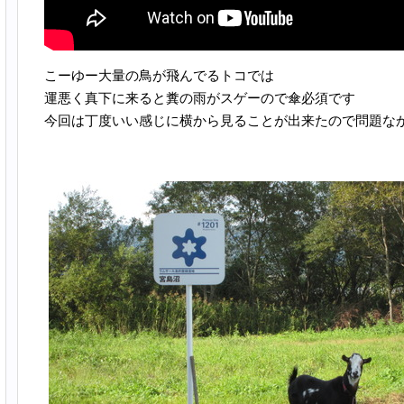
こーゆー大量の鳥が飛んでるトコでは
運悪く真下に来ると糞の雨がスゲーので傘必須です
今回は丁度いい感じに横から見ることが出来たので問題な