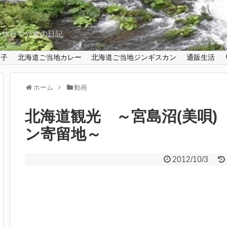
と旅行や外食の日記
菓子
北海道ご当地カレー
北海道ご当地ジンギスカン
通販生活
ホーム
動画
北海道観光 ～宮島沼(美唄)
ン寄留地～
2012/10/3