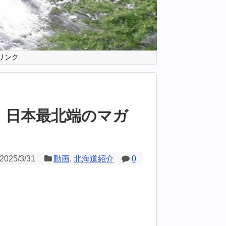
リンク
 日本最北端のマガ
2025/3/31
動画
,
北海道紹介
0