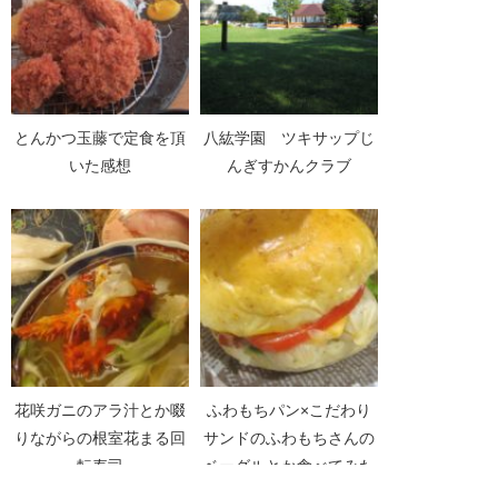
とんかつ玉藤で定食を頂
八紘学園 ツキサップじ
いた感想
んぎすかんクラブ
花咲ガニのアラ汁とか啜
ふわもちパン×こだわり
りながらの根室花まる回
サンドのふわもちさんの
転寿司
ベーグルとか食べてみた