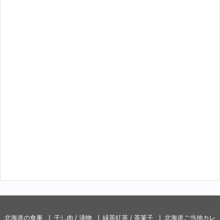
北海道の食事
干し肉 / 漬物
緑茶紅茶 / 茶菓子
北海道ご当地カレ