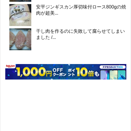
安平ジンギスカン厚切味付ロース800gの焼
肉が超美...
干し肉を作るのに失敗して腐らせてしまい
ました /...