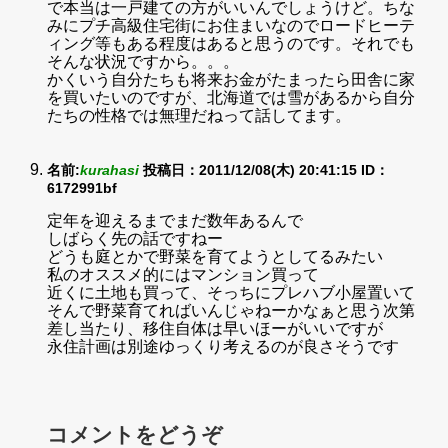
で本当は一戸建ての方がいいんでしょうけど。ちな
みにプチ高級住宅街にお住まいなのでロードヒーテ
ィング等もある程度はあると思うのです。それでも
そんな状況ですから。。。
かくいう自分たちも将来お金がたまったら田舎に家
を買いたいのですが、北海道では雪があるから自分
たちの性格では無理だねって話してます。
名前:
kurahasi
投稿日：2011/12/08(木) 20:41:15
ID：
6172991bf
定年を迎えるまでまだ数年あるんで
しばらく先の話ですねー
どうも庭とかで野菜を育てようとしてるみたい
私のオススメ的にはマンション買って
近くに土地も買って、そっちにプレハブ小屋置いて
そんで野菜育てればいんじゃねーかなぁと思う次第
差し当たり、移住自体は早いほーがいいですが
永住計画は別途ゆっくり考えるのが良さそうです
コメントをどうぞ