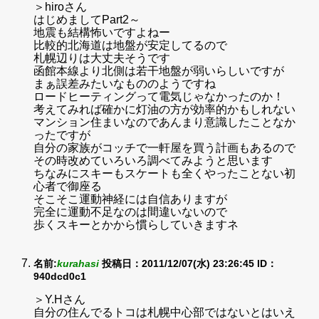
＞hiroさん
はじめましてPart2～
地震も結構怖いですよねー
比較的北海道は地盤が安定してるので
札幌辺りは大丈夫そうです
函館本線より北側は若干地盤が弱いらしいですが
まぁ誤差みたいなもののようですね
ロードヒーティングって電気じゃなかったのか！
考えてみれば確かに灯油の方が効率的かもしれない
マンション住まいなのであんまり意識したことなか
ったですが
自分の家族がコッチで一軒屋を買う計画もあるので
その時改めていろいろ調べてみようと思います
ちなみにスキーもスケートも全くやったことない初
心者で御座る
そこそこ運動神経には自信ありますが
完全に運動不足なのは間違いないので
歩くスキーとかから慣らしていきますネ
名前:
kurahasi
投稿日：2011/12/07(水) 23:26:45
ID：
940dcd0c1
＞Y.Hさん
自分の住んでるトコは札幌中心部ではないとはいえ