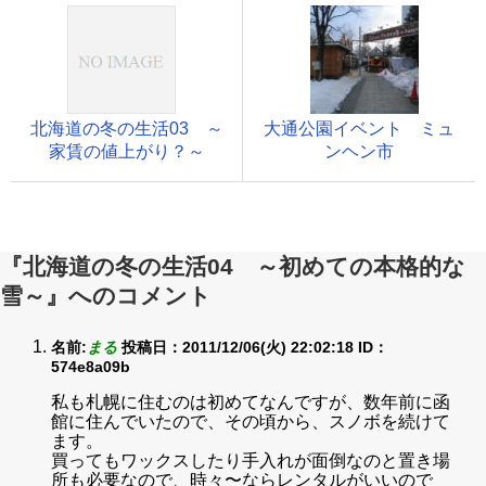
北海道の冬の生活03 ～
大通公園イベント ミュ
家賃の値上がり？～
ンヘン市
『北海道の冬の生活04 ～初めての本格的な
雪～』へのコメント
名前:
まる
投稿日：2011/12/06(火) 22:02:18
ID：
574e8a09b
私も札幌に住むのは初めてなんですが、数年前に函
館に住んでいたので、その頃から、スノボを続けて
ます。
買ってもワックスしたり手入れが面倒なのと置き場
所も必要なので、時々〜ならレンタルがいいので