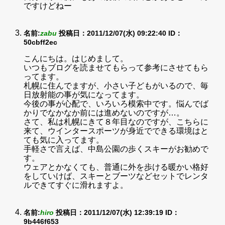
ですけどねー
名前:
zabu
投稿日：2011/12/07(水) 09:22:40
ID：
50cbff2ec
こんにちは。はじめまして。
いつもブログを読ませてもらって参考にさせてもら
ってます。
札幌に住んでますが、小さい子どもがいるので、毎
日放射能の事が気になってます。
今後の事が心配で、いろいろ模索中です。悩んでば
かりでなかなか前には進めないのですが…。
さて、私は札幌にきて８年目なのですが、こちらに
来て、ウインタースポーツが身近でできる環境はと
ても気に入ってます。
手軽さで言えば、中島公園の歩くスキーがお勧めで
す。
ウェアとかなくても、普通に外を歩ける暖かい格好
をしていけば、スキーとブーツなどセットでレンタ
ルできてすぐに滑れますよ。
名前:
hiro
投稿日：2011/12/07(水) 12:39:19
ID：
9b446f653