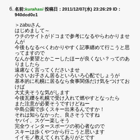
名前:
kurahasi
投稿日：2011/12/07(水) 23:26:29
ID：
940dcd0c1
＞zabuさん
はじめまして～
ウチのサイトがドコまで参考になるやらわかりませ
んが
今後もなるべくわかりやすく記事纏めて行こうと思
ってますので
なんか要望とかこーしたほーが良くない？ってのあ
りましたら
遠慮なく言ってくださいませ
小さいお子さん居るといろいろ心配でしょうが
基本的に札幌に居るなら食事関係だけ気をつけてお
けば
大丈夫そうな気がします
今後瓦礫を札幌で受け入れて燃やすとなったら
また注意が必要そうですけどねー
中島公園で歩くスキー出来るんですか！
それは知らなかった、良さそうですね
ヤバイ、スゲー楽しそう
完全ウィンタースポーツの初心者なので
スキーは歩くやつから行こうと思います
イイモノ教えてくれてありがとです