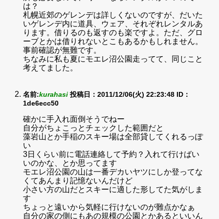
は？
札幌近郊のゲレンデは詳しくないのですが、だいた
いゲレンデ内に道具、ウェア、それぞれレンタルあ
ります。借りるのも返すのも楽ですよ。ただ、グロ
ーブとかは借りれないとこもあるかもしれません。
事前確認が無難です。
ちなみに私も夏にモエレ沼公園走ってて、同じこと
考えてました。
名前:
kurahasi
投稿日：2011/12/06(火) 22:23:48
ID：
1de6ecc50
確かに手入れ面倒そうでねー
自分がちょこっとチェックした範囲だと
藻岩山とか手稲のスキー場は全部貸してくれるっぽ
い
3日くらい前に電話連絡して予約？入れて行けばい
いのかな、とか思ってます
モエレ沼公園の山は一番デカいヤツにしか登ってな
くてあんまり記憶ないんだけど
小さい方の山だとスキーに適した形してた気がしま
す
ちょっと遠いから気軽に行けないのが難点かなぁ
自分の家の側にもあの規模の公園とかあるといいん