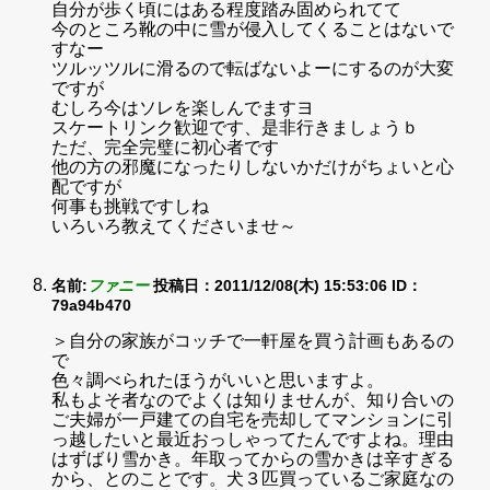
自分が歩く頃にはある程度踏み固められてて
今のところ靴の中に雪が侵入してくることはないで
すなー
ツルッツルに滑るので転ばないよーにするのが大変
ですが
むしろ今はソレを楽しんでますヨ
スケートリンク歓迎です、是非行きましょうｂ
ただ、完全完璧に初心者です
他の方の邪魔になったりしないかだけがちょいと心
配ですが
何事も挑戦ですしね
いろいろ教えてくださいませ～
名前:
ファニー
投稿日：2011/12/08(木) 15:53:06
ID：
79a94b470
＞自分の家族がコッチで一軒屋を買う計画もあるの
で
色々調べられたほうがいいと思いますよ。
私もよそ者なのでよくは知りませんが、知り合いの
ご夫婦が一戸建ての自宅を売却してマンションに引
っ越したいと最近おっしゃってたんですよね。理由
はずばり雪かき。年取ってからの雪かきは辛すぎる
から、とのことです。犬３匹買っているご家庭なの