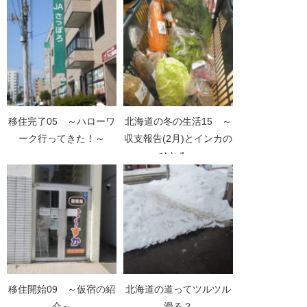
移住完了05 ～ハローワ
北海道の冬の生活15 ～
ーク行ってきた！～
収支報告(2月)とインカの
ひとみ～
移住開始09 ～仮宿の紹
北海道の道ってツルツル
介～
滑る？