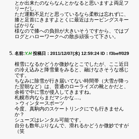
とか出来たのならなんとかなると思いますよ両足フ
リーだし、
ただ運動不足だと思っているなら柔軟は忘れずに、
膝と足首にきますよとくに最近はカービングスキー
ばかりな
様なので膝への負担が大きいそうですから、ではブ
ログとハローワークへの散歩頑張って下さい。
名前:
Y.H
投稿日：2011/12/07(水) 12:59:24
ID：f3beff029
根雪になるかどうか微妙なとこでしたが、ここ近日
の冷え込みと降雪量をみると、融けなさそうな感じ
です。
ちなみに除雪が行き届いてない時間帯（大雪が降っ
た翌朝など）は、普通のローライズの靴とかだと、
余裕で中に雪が侵入してきますね。
札幌市内ならまだマシかな…。
＞ウィンタースポーツ
今度、真駒内のスケートリンクにでも行きません
か？
シューズはレンタル可能です。
自分も数年ぶりなんで、滑れるかどうか微妙ですが
（笑