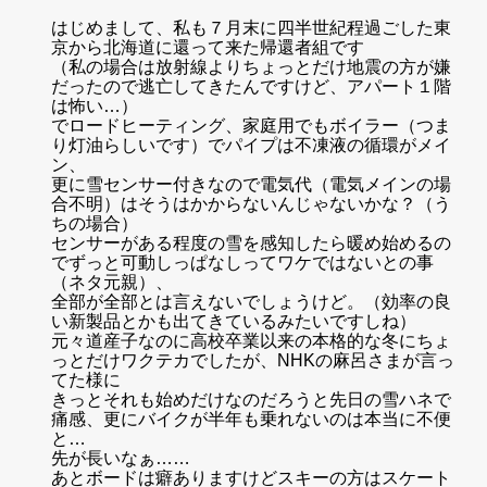
はじめまして、私も７月末に四半世紀程過ごした東
京から北海道に還って来た帰還者組です
（私の場合は放射線よりちょっとだけ地震の方が嫌
だったので逃亡してきたんですけど、アパート１階
は怖い…）
でロードヒーティング、家庭用でもボイラー（つま
り灯油らしいです）でパイプは不凍液の循環がメイ
ン、
更に雪センサー付きなので電気代（電気メインの場
合不明）はそうはかからないんじゃないかな？（う
ちの場合）
センサーがある程度の雪を感知したら暖め始めるの
でずっと可動しっぱなしってワケではないとの事
（ネタ元親）、
全部が全部とは言えないでしょうけど。（効率の良
い新製品とかも出てきているみたいですしね）
元々道産子なのに高校卒業以来の本格的な冬にちょ
っとだけワクテカでしたが、NHKの麻呂さまが言っ
てた様に
きっとそれも始めだけなのだろうと先日の雪ハネで
痛感、更にバイクが半年も乗れないのは本当に不便
と…
先が長いなぁ……
あとボードは癖ありますけどスキーの方はスケート