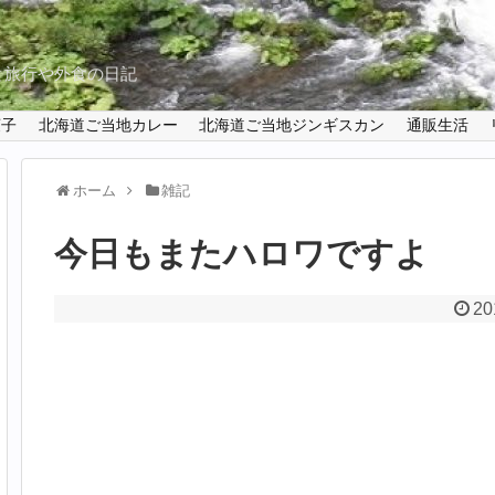
と旅行や外食の日記
菓子
北海道ご当地カレー
北海道ご当地ジンギスカン
通販生活
ホーム
雑記
今日もまたハロワですよ
20