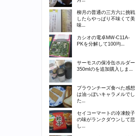
柳月の普通の三方六に挑戦
したらやっぱり不味くて美
味...
カシオの電卓MW-C11A-
PKを分解して100均...
サーモスの保冷缶ホルダー
350mlのを追加購入しま...
ブラウンチーズ食べた感想
は油っぽいキャラメルでし
た...
セイコーマートの冷凍餃子
の味がランクダウンして悲
し...