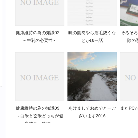
健康維持の為の知識02
瞼の筋肉やら眉毛抜くな
そろそろ
～牛乳の必要性～
とかゆー話
除の
健康維持の為の知識09
あけましておめでとーご
またPC
～白米と玄米どっちが健
ざいます2016
康的？ 後編～