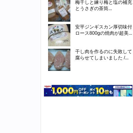
梅干しと練り梅と塩の補充
とうさぎの茶筒...
安平ジンギスカン厚切味付
ロース800gの焼肉が超美...
干し肉を作るのに失敗して
腐らせてしまいました /...