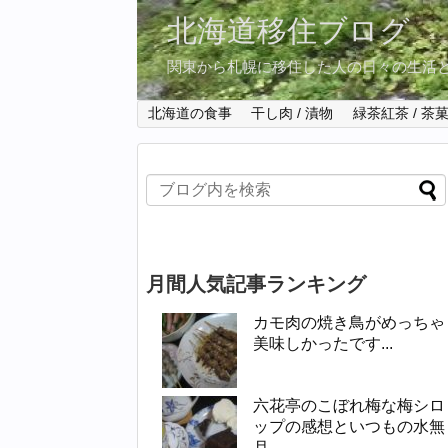
北海道移住ブログ
関東から札幌に移住した人の日々の生活
北海道の食事
干し肉 / 漬物
緑茶紅茶 / 茶
月間人気記事ランキング
カモ肉の焼き鳥がめっちゃ
美味しかったです...
六花亭のこぼれ梅な梅シロ
ップの感想といつもの水無
月...