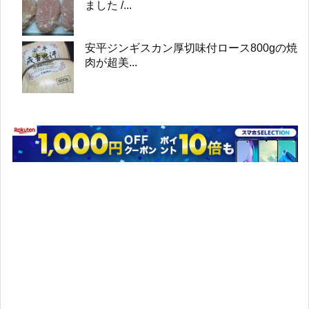
ました /...
安平ジンギスカン厚切味付ロース800gの焼
肉が超美...