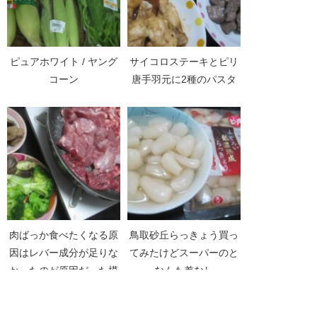
ピュアホワイト / ヤング
サイコロステーキとピリ
コーン
唐手羽元に2種のパスタ
肉ばっか食べたくなる原
鳥取砂丘らっきょう買っ
因はレバー成分が足りな
てみたけどスーパーのと
かったのが原因だった模
なんも差なし
様