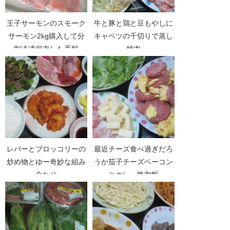
王子サーモンのスモーク
牛と豚と鶏と豆もやしに
サーモン2kg購入して分
キャベツの千切りで蒸し
割冷凍保存した手順
焼肉
レバーとブロッコリーの
最近チーズ食べ過ぎだろ
炒め物とゆー奇妙な組み
うか茄子チーズベーコン
合わせ
とカレー晩御飯