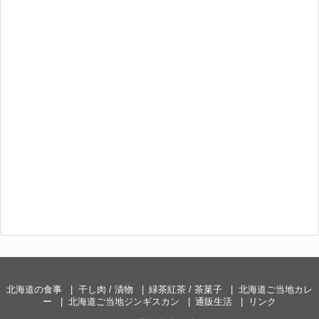
北海道の食事
干し肉 / 漬物
緑茶紅茶 / 茶菓子
北海道ご当地カレ
ー
北海道ご当地ジンギスカン
通販生活
リンク