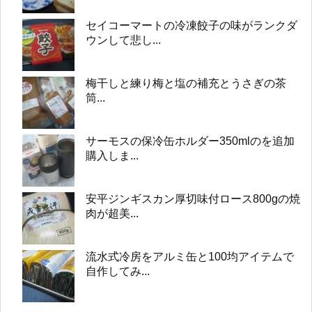
セイコーマートの冷凍餃子の味がランクダ
ウンして悲し...
梅干しと練り梅と塩の補充とうさぎの茶
筒...
サーモスの保冷缶ホルダー350mlのを追加
購入しま...
安平ジンギスカン厚切味付ロース800gの焼
肉が超美...
流水式冷房をアルミ缶と100均アイテムで
自作してみ...