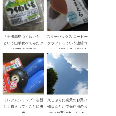
「十勝高島つくねいも」
スターバックス コーヒー
という山芋食べてみたけ
クラフトっていう濃縮コ
ど濃厚過ぎです
ーヒーが最近のお気に入
り
ミレアムシャンプーを新
久しぶりに楽天のお買い
しく購入してくことに決
物なんとかで保存用のお
定
米とか買い物してみた