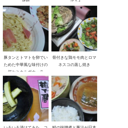
感想
ってみた
豚タンとトマトを卵でい
骨付きな鶏モモ肉とロマ
ためた中華風な味付けの
ネスコの蒸し焼き
何かとカルボナーラ
いろいろ漬けてみた、コ
鯖の味噌煮と豚汁が日本