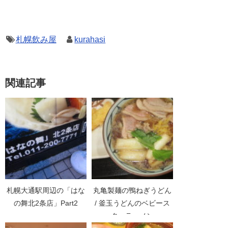
札幌飲み屋
kurahasi
関連記事
札幌大通駅周辺の「はな
丸亀製麺の鴨ねぎうどん
の舞北2条店」Part2
/ 釜玉うどんのベビース
ターラーメン