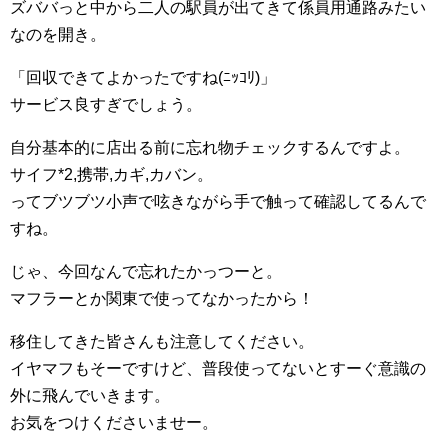
ズババっと中から二人の駅員が出てきて係員用通路みたい
なのを開き。
「回収できてよかったですね(ﾆｯｺﾘ)」
サービス良すぎでしょう。
自分基本的に店出る前に忘れ物チェックするんですよ。
サイフ*2,携帯,カギ,カバン。
ってブツブツ小声で呟きながら手で触って確認してるんで
すね。
じゃ、今回なんで忘れたかっつーと。
マフラーとか関東で使ってなかったから！
移住してきた皆さんも注意してください。
イヤマフもそーですけど、普段使ってないとすーぐ意識の
外に飛んでいきます。
お気をつけくださいませー。