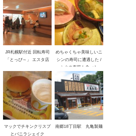
JR札幌駅付近 回転寿司
めちゃくちゃ美味しいニ
「とっぴ～」 エスタ店
シンの寿司に遭遇した /
ふぐの寿司も食べた
マックでチキンクリスプ
南郷18丁目駅 丸亀製麺
とバニラシェイク