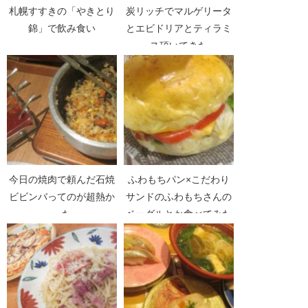
札幌すすきの「やきとり
炭リッチでマルゲリータ
錦」で飲み食い
とエビドリアとティラミ
ス頂いてきた
今日の焼肉で頼んだ石焼
ふわもちパン×こだわり
ビビンバってのが超熱か
サンドのふわもちさんの
った
ベーグルとか食べてみた