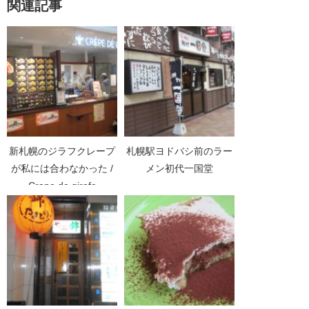
関連記事
新札幌のジラフクレープ
札幌駅ヨドバシ前のラー
が私には合わなかった /
メン初代一国堂
Crape de girafe