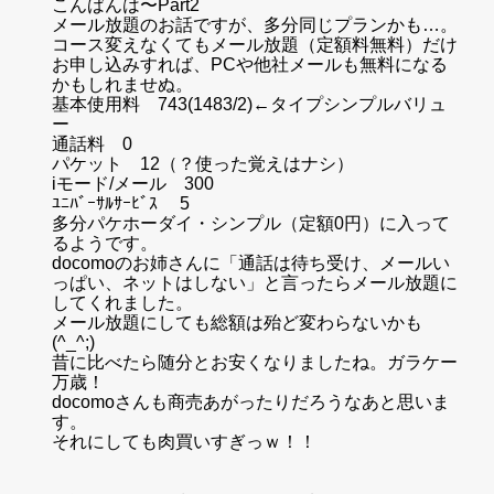
こんばんは〜Part2
メール放題のお話ですが、多分同じプランかも…。
コース変えなくてもメール放題（定額料無料）だけ
お申し込みすれば、PCや他社メールも無料になる
かもしれませぬ。
基本使用料 743(1483/2)←タイプシンプルバリュ
ー
通話料 0
パケット 12（？使った覚えはナシ）
iモード/メール 300
ﾕﾆﾊﾞｰｻﾙｻｰﾋﾞｽ 5
多分パケホーダイ・シンプル（定額0円）に入って
るようです。
docomoのお姉さんに「通話は待ち受け、メールい
っぱい、ネットはしない」と言ったらメール放題に
してくれました。
メール放題にしても総額は殆ど変わらないかも
(^_^;)
昔に比べたら随分とお安くなりましたね。ガラケー
万歳！
docomoさんも商売あがったりだろうなあと思いま
す。
それにしても肉買いすぎっｗ！！