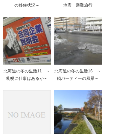
の移住状況～
地震 避難旅行
北海道の冬の生活11 ～
北海道の冬の生活16 ～
札幌に仕事はあるか～
鍋パーティーの風景～