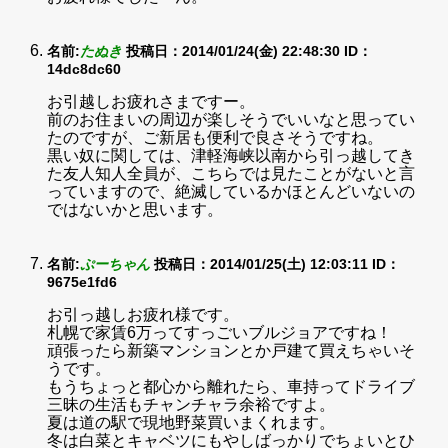
名前:
たぬき
投稿日：2014/01/24(金) 22:48:30
ID：
14dc8dc60
お引越しお疲れさまですー。
前のお住まいの周辺が楽しそうでいいなと思ってい
たのですが、ご新居も便利で良さそうですね。
黒い奴に関しては、津軽海峡以南から引っ越してき
た友人知人全員が、こちらでは見たことがないと言
っていますので、絶滅しているかほとんどいないの
ではないかと思います。
名前:
ぷーちゃん
投稿日：2014/01/25(土) 12:03:11
ID：
9675e1fd6
お引っ越しお疲れ様です。
札幌で家賃6万ってすっごいブルジョアですね！
頑張ったら新築マンションとか戸建て買えちゃいそ
うです。
もうちょっと都心から離れたら、車持ってドライブ
三昧の生活もチャンチャラ余裕ですよ。
夏は道の駅で現地野菜買いまくれます。
冬は白菜とキャベツにもやしばっかりでちょいとひ