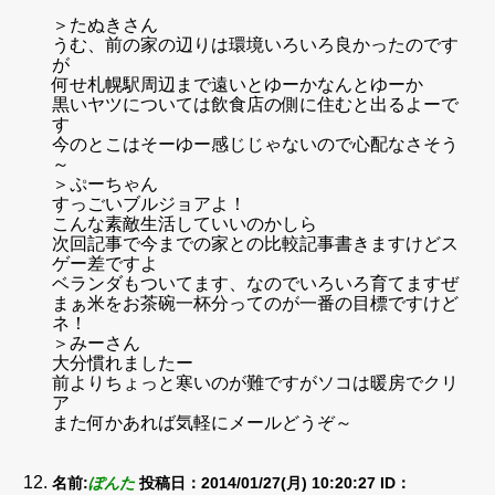
＞たぬきさん
うむ、前の家の辺りは環境いろいろ良かったのです
が
何せ札幌駅周辺まで遠いとゆーかなんとゆーか
黒いヤツについては飲食店の側に住むと出るよーで
す
今のとこはそーゆー感じじゃないので心配なさそう
～
＞ぷーちゃん
すっごいブルジョアよ！
こんな素敵生活していいのかしら
次回記事で今までの家との比較記事書きますけどス
ゲー差ですよ
ベランダもついてます、なのでいろいろ育てますぜ
まぁ米をお茶碗一杯分ってのが一番の目標ですけど
ネ！
＞みーさん
大分慣れましたー
前よりちょっと寒いのが難ですがソコは暖房でクリ
ア
また何かあれば気軽にメールどうぞ～
名前:
ぽんた
投稿日：2014/01/27(月) 10:20:27
ID：