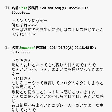
名前:
ヒロ
投稿日：2014/01/29(水) 19:22:40
ID：
35ccc9eaa
＞ガンガン使うぞー
何だそれwww
やっぱ以前の節制生活に少しはストレス感じてたん
ですね＾＾;w
名前:
kurahasi
投稿日：2014/01/30(木) 02:18:48
ID：
391208666
＞あおさん
周辺のお店といっても札幌駅の目の前ですので
なんというか、うん、まぁいつも通りやってきます
ネー
＞ヒロさん
むしろこーやって宣言してブログのネタにしようと
でも思わぬと
暖房とか使うことにストレス感じちゃいますね
こんなに使っていいのかしらオロオロ、みたいな感
じ
昔は部屋から出るときにブレーカー落とすよーな生
活してたので