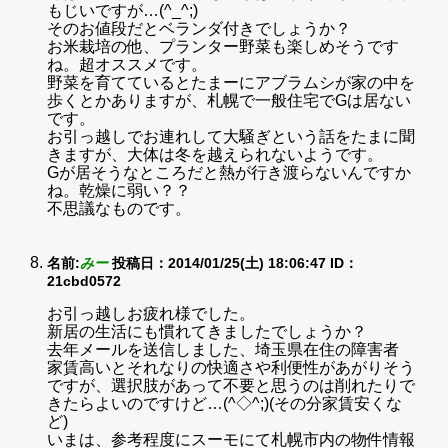
もじいですが…(^_^;)
そのお値段だとベランダ付きでしょうか？
お米栽培の他、プランター野菜も楽しめそうです
ね。超オススメです。
野菜を育てているとたまーにアブラムシが家の中を
歩くとかありますが、札幌で一般住宅でGは居ない
です。
お引っ越しでお連れして大騒ぎという話をたまに聞
きますが、大体は冬を越えられないようです。
Gが居そうなところだと熱が行き渡らないんですか
ね。乾燥に弱い？？
不思議なものです。
名前:
みー
投稿日：2014/01/25(土) 18:06:47
ID：
21cbd0572
お引っ越しお疲れ様でした。
新居の生活にも慣れてきましたでしょうか？
去年メールを送信しました、埼玉県在住の障害者
家賃高いとそれなりの快適さや利便性があがりそう
ですが、選択肢があって不要と思うのは削れたりで
きたらよいのですけど…(^◇^;)(その分家賃安くな
ど)
いまは、参考程度にスーモにて札幌市内の物件情報