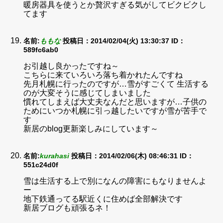
暖房器具を使うとか贅沢すぎる気がしてビクビクし
てます
名前:
ももな
投稿日：2014/02/04(火) 13:30:37
ID：
589fc6ab0
お引越し良かったですね～
こちらに来ていろいろ落ち着かれたんですね
先月札幌に行ったのですが…雪がすごくて 生活する
のが大変そうに感じてしまいました
慣れてしまえば大丈夫なんだと思いますが…子供の
ためにいつか札幌に引っ越したいですが雪が苦手で
す
新居のblog更新楽しみにしています～
名前:
kurahasi
投稿日：2014/02/06(木) 08:46:31
ID：
551c24d0f
雪は生活する上で別になんの障害にもなりませんよ
ー
地下鉄通ってる駅近くに住めば全部解決です
新居ブログも頑張るネ！