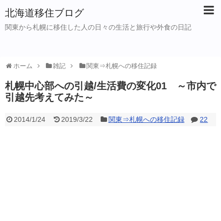
北海道移住ブログ
関東から札幌に移住した人の日々の生活と旅行や外食の日記
ホーム
雑記
関東⇒札幌への移住記録
札幌中心部への引越/生活費の変化01 ～市内で
引越先考えてみた～
2014/1/24
2019/3/22
関東⇒札幌への移住記録
22