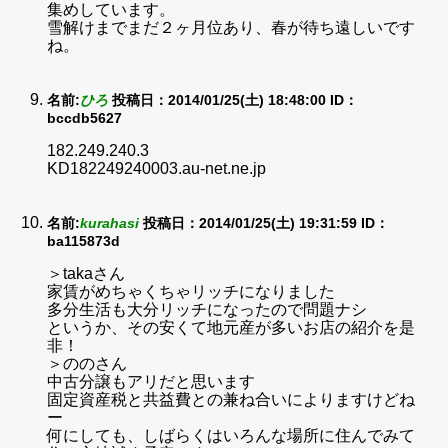
集めしています。
雪解けまでまだ２ヶ月位あり、春が待ち遠しいです
ね。
名前:
ひろ
投稿日：2014/01/25(土) 18:48:00
ID：
bccdb5627
182.249.240.3
KD182249240003.au-net.ne.jp
名前:
kurahasi
投稿日：2014/01/25(土) 19:31:59
ID：
ba115873d
＞takaさん
家賃がめちゃくちゃリッチになりました
多分生活も大分リッチになったので問題ナシ
というか、その安くて地元産が多いお店の紹介を是
非！
＞ののさん
中古分譲もアリだと思います
固定資産税と共益費との兼ね合いによりますけどね
ー
何にしても、しばらくはいろんな場所に住んでみて