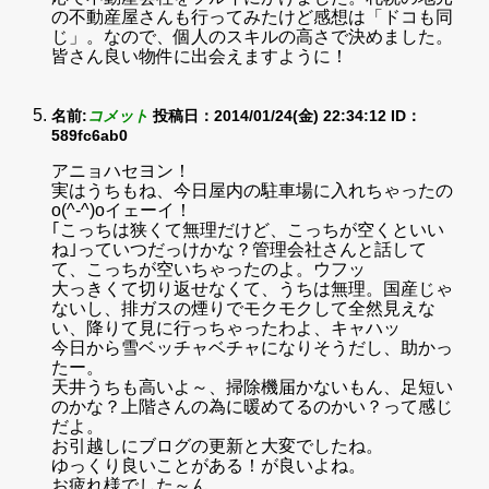
の不動産屋さんも行ってみたけど感想は「ドコも同
じ」。なので、個人のスキルの高さで決めました。
皆さん良い物件に出会えますように！
名前:
コメット
投稿日：2014/01/24(金) 22:34:12
ID：
589fc6ab0
アニョハセヨン！
実はうちもね、今日屋内の駐車場に入れちゃったの
o(^-^)oイェーイ！
｢こっちは狭くて無理だけど、こっちが空くといい
ね｣っていつだっけかな？管理会社さんと話して
て、こっちが空いちゃったのよ。ウフッ
大っきくて切り返せなくて、うちは無理。国産じゃ
ないし、排ガスの煙りでモクモクして全然見えな
い、降りて見に行っちゃったわよ、キャハッ
今日から雪ベッチャベチャになりそうだし、助かっ
たー。
天井うちも高いよ～、掃除機届かないもん、足短い
のかな？上階さんの為に暖めてるのかい？って感じ
だよ。
お引越しにブログの更新と大変でしたね。
ゆっくり良いことがある！が良いよね。
お疲れ様でした～ん。