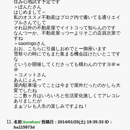
住み心地試す予定です
＞ぽんたさん
はじめまして～
私のオススメ不動産はブログ内で書いてる通りエイ
ブルさんでして
それ以外の不動産屋でイイトコって知らんのです
なんつーか、不動産屋っつーよりそこの店員次第で
すね
＞saoringoさん
おお、こちらに引越しおめでとー御座います
雪祭りの時にでもまた集まる機会設けたいとこです
な
というか開催してくださっても構わんのですヨ＠ｗ
＠
＞コメットさん
あんにょんー
屋内駐車場ってことは今まで屋外だったのかしら大
変でしたね
ここ数ヶ月はいろいろと生活変化激しくてアレコレ
ありましたが
まぁソレも人生の楽しみですよね！
名前:
kurahasi
投稿日：2014/01/25(土) 19:35:33
ID：
ba115873d