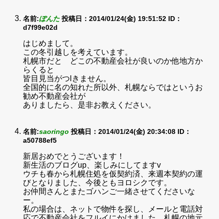
名前:
ぽんた
投稿日：2014/01/24(金) 19:51:52
ID：
d7f99e02d
はじめまして。
この冬引越しを考えています。
札幌市だと どこの不動産会社が良いのか他地方か
らくると
皆目見当がつlきません。
全国的に名の知れた所以外、札幌ならではというお
勧め不動産会社が
ありましたら、是非お教えください。
名前:
saoringo
投稿日：2014/01/24(金) 20:34:08
ID：
a50788ef5
新居おめでとうございます！
新生活のブログup、楽しみにしてますv
ウチも春から札幌住処を仮契約済、来週本契約の運
びとなりました、今後ともヨロシクです。
お仲間さんとまたゴハンご一緒させてくださいな
ー。
私の場合は、ネットで物件を探し、メールと電話対
応で不動産会社をフルイにかけました。札幌の地元