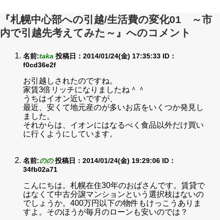
『札幌中心部への引越/生活費の変化01 ～市
内で引越先考えてみた～』へのコメント
名前:
taka
投稿日：2014/01/24(金) 17:35:33
ID：
f0cd36e2f
お引越しされたのですね。
家賃3倍リッチになりましたね＾＾
うちはイオン近いですが、
最近、安くて地元産のが多いお店をいくつか発見し
ました。
それからは、イオンにはなるべく食品以外だけ買い
に行くようにしています。
名前:
のの
投稿日：2014/01/24(金) 19:29:06
ID：
34fb02a71
こんにちは。札幌在住30年のおばさんです。賃貸で
はなくて中古分譲マンションという選択枝はないの
でしょうか。400万円以下の物件もけっこうありま
すよ。そのほうが毎月のローンも安いのでは？