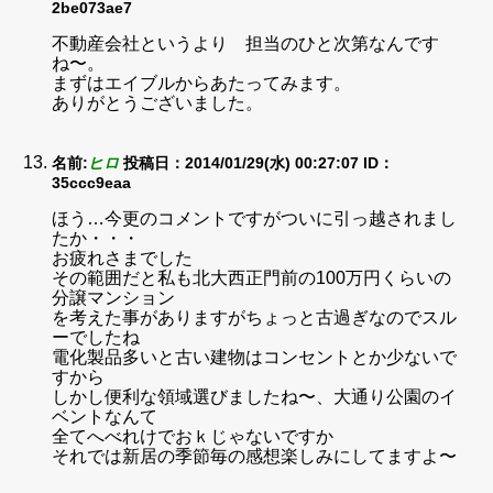
2be073ae7
不動産会社というより 担当のひと次第なんです
ね〜。
まずはエイブルからあたってみます。
ありがとうございました。
名前:
ヒロ
投稿日：2014/01/29(水) 00:27:07
ID：
35ccc9eaa
ほう…今更のコメントですがついに引っ越されまし
たか・・・
お疲れさまでした
その範囲だと私も北大西正門前の100万円くらいの
分譲マンション
を考えた事がありますがちょっと古過ぎなのでスル
ーでしたね
電化製品多いと古い建物はコンセントとか少ないで
すから
しかし便利な領域選びましたね〜、大通り公園のイ
ベントなんて
全てへべれけでおｋじゃないですか
それでは新居の季節毎の感想楽しみにしてますよ〜