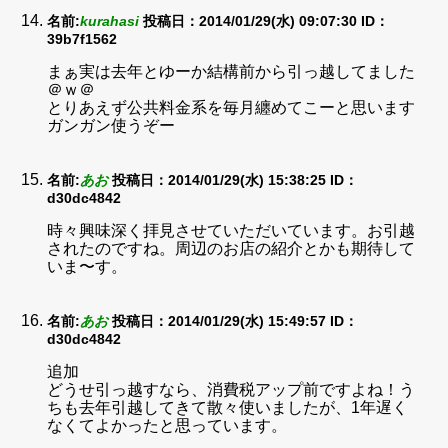
名前:
kurahasi
投稿日：2014/01/29(水) 09:07:30
ID：
39b7f1562
まぁ実は去年とゆーか結構前から引っ越してました
＠ｗ＠
とりあえず公共料金系を毎月纏めてこーと思います
ガンガン使うぞー
名前:
あお
投稿日：2014/01/29(水) 15:38:25
ID：
d30dc4842
時々興味深く拝見させていただいています。お引越
されたのですね。周辺のお店の紹介とかも期待して
いま〜す。
名前:
あお
投稿日：2014/01/29(水) 15:49:57
ID：
d30dc4842
追加
どうせ引っ越すなら、消費税アップ前ですよね！う
ちも去年引越してきて散々使いましたが、1年遅く
なくてよかったと思っています。