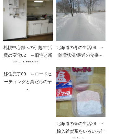
札幌中心部への引越/生活
北海道の冬の生活08 ～
費の変化02 ～旧宅と新
除雪状況/最近の食事～
居の内装比較～
移住完了09 ～ロードヒ
ーティングと真だらの子
～
北海道の春の生活28 ～
輸入雑貨系をいろいろ仕
入れた～