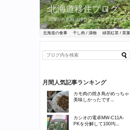
北海道移住ブログ
関東から札幌に移住した人の日々の生活
北海道の食事
干し肉 / 漬物
緑茶紅茶 / 茶
月間人気記事ランキング
カモ肉の焼き鳥がめっちゃ
美味しかったです...
カシオの電卓MW-C11A-
PKを分解して100均...