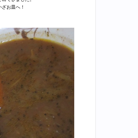
いざお皿へ！