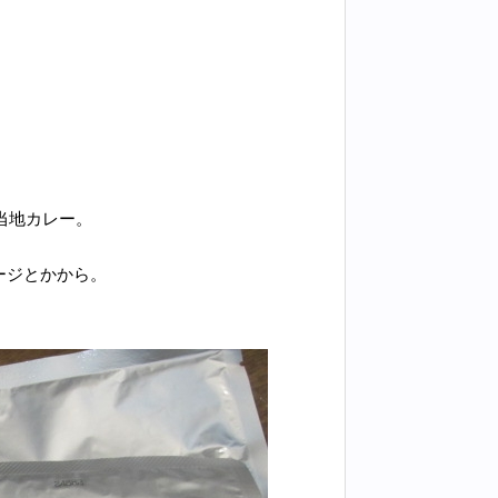
当地カレー。
。
ージとかから。