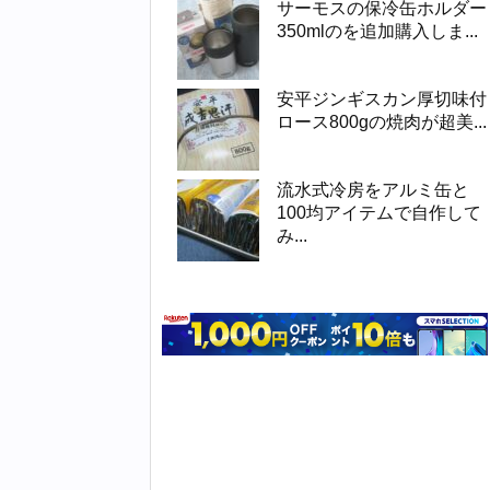
サーモスの保冷缶ホルダー
350mlのを追加購入しま...
安平ジンギスカン厚切味付
ロース800gの焼肉が超美...
流水式冷房をアルミ缶と
100均アイテムで自作して
み...