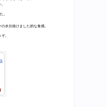
か。
た。
ツの水分抜けました的な食感。
うぞ。