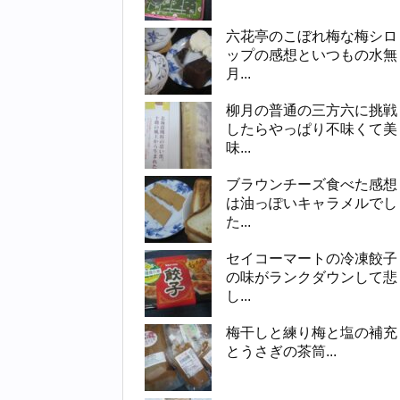
六花亭のこぼれ梅な梅シロ
ップの感想といつもの水無
月...
柳月の普通の三方六に挑戦
したらやっぱり不味くて美
味...
ブラウンチーズ食べた感想
は油っぽいキャラメルでし
た...
セイコーマートの冷凍餃子
の味がランクダウンして悲
し...
梅干しと練り梅と塩の補充
とうさぎの茶筒...