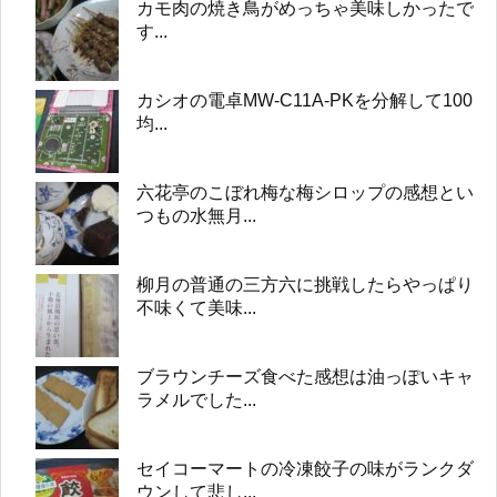
カモ肉の焼き鳥がめっちゃ美味しかったで
す...
カシオの電卓MW-C11A-PKを分解して100
均...
六花亭のこぼれ梅な梅シロップの感想とい
つもの水無月...
柳月の普通の三方六に挑戦したらやっぱり
不味くて美味...
ブラウンチーズ食べた感想は油っぽいキャ
ラメルでした...
セイコーマートの冷凍餃子の味がランクダ
ウンして悲し...