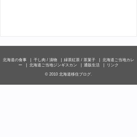
北海道の食事
干し肉 / 漬物
緑茶紅茶 / 茶菓子
北海道ご当地カレ
ー
北海道ご当地ジンギスカン
通販生活
リンク
© 2010
北海道移住ブログ
.