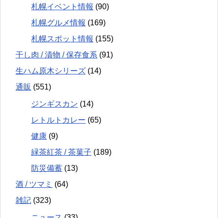
札幌イベント情報
(90)
札幌グルメ情報
(169)
札幌スポット情報
(155)
干し肉 / 漬物 / 保存食系
(91)
生ハム原木シリーズ
(14)
通販
(551)
ジンギスカン
(14)
レトルトカレー
(65)
健康
(9)
緑茶紅茶 / 茶菓子
(189)
防災備蓄
(13)
酒 / ツマミ
(64)
雑記
(323)
ニュース
(33)