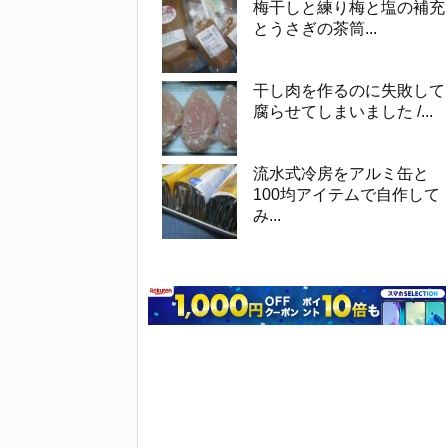
梅干しと練り梅と塩の補充
とうさぎの茶筒...
干し肉を作るのに失敗して
腐らせてしまいました /...
流水式冷房をアルミ缶と
100均アイテムで自作して
み...