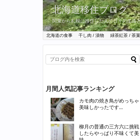
北海道移住ブログ
関東から札幌に移住した人の日々の生活
北海道の食事
干し肉 / 漬物
緑茶紅茶 / 茶
月間人気記事ランキング
カモ肉の焼き鳥がめっちゃ
美味しかったです...
柳月の普通の三方六に挑戦
したらやっぱり不味くて美
味...