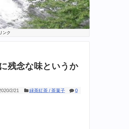
リンク
に残念な味というか
2020/2/21
緑茶紅茶 / 茶菓子
0