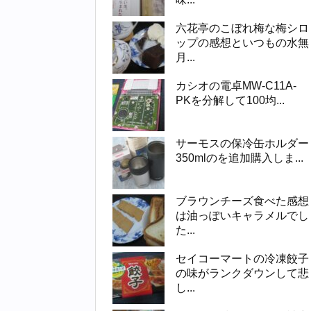
六花亭のこぼれ梅な梅シロ
ップの感想といつもの水無
月...
カシオの電卓MW-C11A-
PKを分解して100均...
サーモスの保冷缶ホルダー
350mlのを追加購入しま...
ブラウンチーズ食べた感想
は油っぽいキャラメルでし
た...
セイコーマートの冷凍餃子
の味がランクダウンして悲
し...