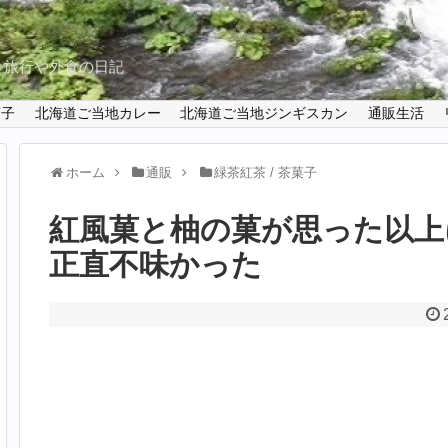
と旅行や外食の日記
菓子
北海道ご当地カレー
北海道ご当地ジンギスカン
通販生活
ホーム
通販
緑茶紅茶 / 茶菓子
紅風菓と柚の菓が思った以上
正直不味かった