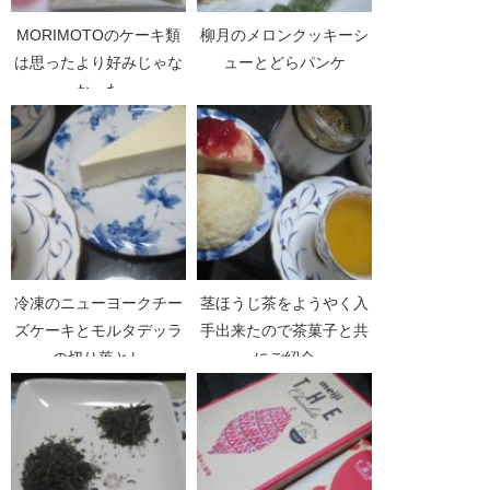
MORIMOTOのケーキ類
柳月のメロンクッキーシ
は思ったより好みじゃな
ューとどらパンケ
かった
冷凍のニューヨークチー
茎ほうじ茶をようやく入
ズケーキとモルタデッラ
手出来たので茶菓子と共
の切り落とし
にご紹介