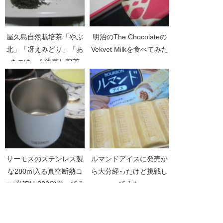
屋久島自然栽培茶「やぶ
明治のThe Chocolateの
北」「冴えみどり」「あ
Vekvet Milkを食べてみた
さつゆ」＆浅蒸し煎茶
サーモスのステンレス製
ルマンドアイスに発売か
な280ml入る真空断熱コ
ら大分経ったけど挑戦し
ップ(JDH-280C)買ってみ
てみた
た