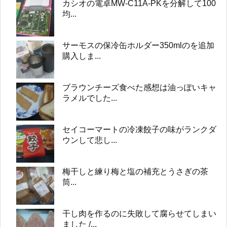
カシオの電卓MW-C11A-PKを分解して100
均...
サーモスの保冷缶ホルダー350mlのを追加
購入しま...
ブラウンチーズ食べた感想は油っぽいキャ
ラメルでした...
セイコーマートの冷凍餃子の味がランクダ
ウンして悲し...
梅干しと練り梅と塩の補充とうさぎの茶
筒...
干し肉を作るのに失敗して腐らせてしまい
ました /...