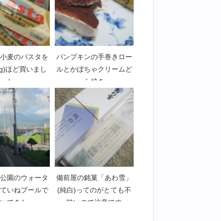
小麦のパスタを
パンプキンの手巻きロー
kg)ほど買いまし
ルとかぼちゃクリームど
た
ら焼き
公園のウォータ
備前屋の銘菓「あわ雪」
ていねプールで
(純白)ってのがとても不
いできた
味いので注意です