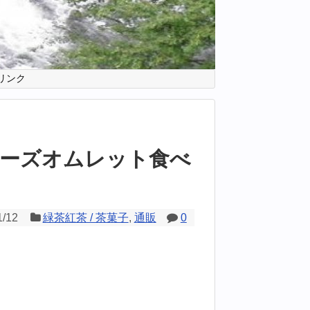
リンク
ーズオムレット食べ
1/12
緑茶紅茶 / 茶菓子
,
通販
0