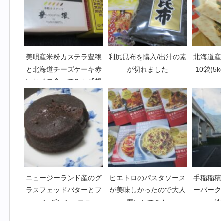
美唄産米粉カステラ豊穣
利尻昆布を購入/出汁の素
北海道産
と北海道チーズケーキ赤
が切れました
10袋(5
いサイロ食べてみた感想
ニュージーランド産のグ
ピエトロのパスタソース
手稲稲積
ラスフェッドバターとフ
が美味しかったので大人
ーパーク
ォンダンショコラ
買いしてみた
泳