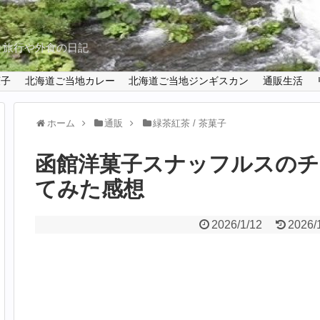
と旅行や外食の日記
菓子
北海道ご当地カレー
北海道ご当地ジンギスカン
通販生活
ホーム
通販
緑茶紅茶 / 茶菓子
函館洋菓子スナッフルスのチ
てみた感想
2026/1/12
2026/