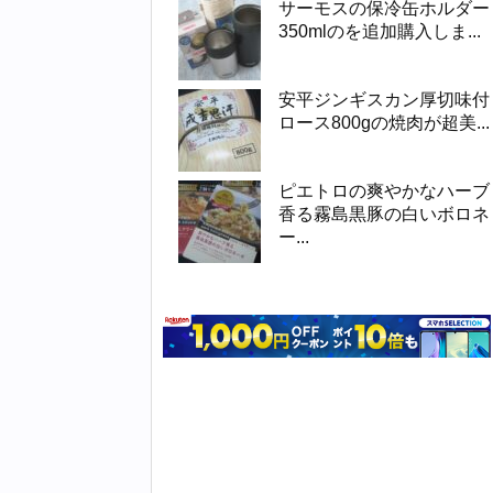
サーモスの保冷缶ホルダー
350mlのを追加購入しま...
安平ジンギスカン厚切味付
ロース800gの焼肉が超美...
ピエトロの爽やかなハーブ
香る霧島黒豚の白いボロネ
ー...