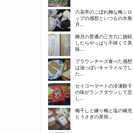
六花亭のこぼれ梅な梅シロ
ップの感想といつもの水無
月...
柳月の普通の三方六に挑戦
したらやっぱり不味くて美
味...
ブラウンチーズ食べた感想
は油っぽいキャラメルでし
た...
セイコーマートの冷凍餃子
の味がランクダウンして悲
し...
梅干しと練り梅と塩の補充
とうさぎの茶筒...