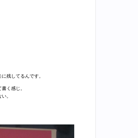
モに残してるんです。
て書く感じ。
ない。