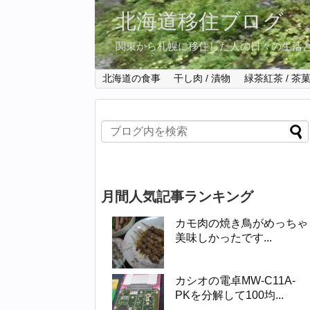
北海道移住ブログ
関東から札幌に移住した人の日々の生活
北海道の食事
干し肉 / 漬物
緑茶紅茶 / 茶
月間人気記事ランキング
カモ肉の焼き鳥がめっちゃ
美味しかったです...
カシオの電卓MW-C11A-
PKを分解して100均...