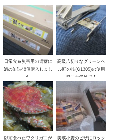
辛かった＆今日の楽天セ
ールでポチったもの
日常食＆災害用の備蓄に
高級爪切りなグリーンベ
鯖の缶詰48個購入しまし
ル匠の技(G1305)の使用
た
感に大満足です
以前食べたワタリガニが
美瑛小麦のピザにロック