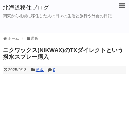
北海道移住ブログ
関東から札幌に移住した人の日々の生活と旅行や外食の日記
ホーム
通販
ニクワックス(NIKWAX)のTXダイレクトという
撥水スプレー購入
2025/9/13
通販
0