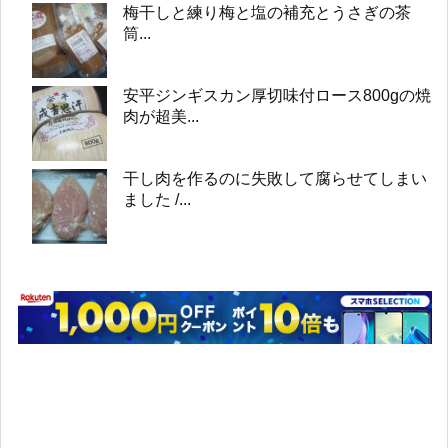
梅干しと練り梅と塩の補充とうさぎの茶
筒...
安平ジンギスカン厚切味付ロース800gの焼
肉が超美...
干し肉を作るのに失敗して腐らせてしまい
ました /...