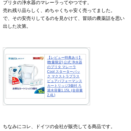
ブリタの浄水器のマレーラってやつです。
売れ残り品らしく、めちゃくちゃ安く売ってました。
で、その安売りしてるのを見かけて、冒頭の農薬話を思い
出した次第。
【レビュー特典あり】
[数量限定] 公式 浄水器
のブリタ マレーラ
Cool スターターパッ
ク マクストラプラス
ピュアパフォーマンス
カートリッジ3個付 ろ
過水容量1.15L (全容量
2.4L)
ちなみにコレ、ドイツの会社が販売してる商品です。