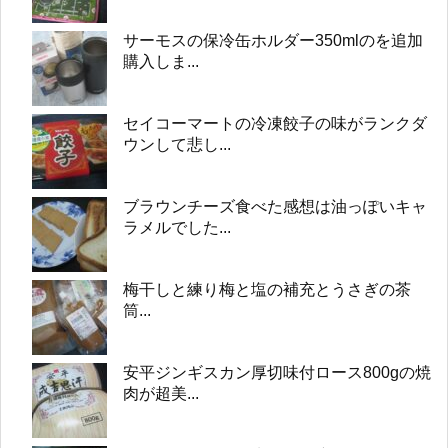
サーモスの保冷缶ホルダー350mlのを追加
購入しま...
セイコーマートの冷凍餃子の味がランクダ
ウンして悲し...
ブラウンチーズ食べた感想は油っぽいキャ
ラメルでした...
梅干しと練り梅と塩の補充とうさぎの茶
筒...
安平ジンギスカン厚切味付ロース800gの焼
肉が超美...