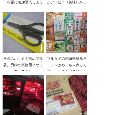
ーを更に追加購入しよう
がアワビより美味しかっ
と思う
た
最高のハサミを求めて長
マルタイの宮崎辛麺風ラ
谷川刃物の事務用ハサミ
ーメンはめっちゃ赤くて
買ってみた
辛かった＆今日の楽天セ
ールでポチったもの