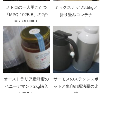
メトロの一人用こたつ
ミックスナッツ3.5kgと
「MPQ-102B B」の2台
折り畳みコンテナ
目を追加購入
オーストラリア産蜂蜜の
サーモスのステンレスポ
ハニーアマンテ2kg購入
ットと象印の魔法瓶の比
してみた
較