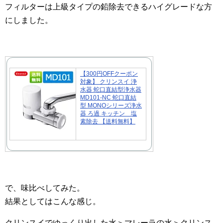
フィルターは上級タイプの鉛除去できるハイグレードな方
にしました。
【300円OFFクーポン
対象】 クリンスイ 浄
水器 蛇口直結型浄水器
MD101-NC 蛇口直結
型 MONOシリーズ浄水
器 ろ過 キッチン 塩
素除去 【送料無料】
で、味比べしてみた。
結果としてはこんな感じ。
クリンスイでゆっくり出した水＞マレーラの水＞クリンス