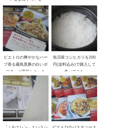
ンのギフトパック
ピエトロの爽やかなハー
魚沼産コシヒカリを200
ブ香る霧島黒豚の白いボ
円(送料込み)で購入して
ロネーゼ美味しかった
食べてみた
「ふわエレン」というシ
ピエトロのパスタソース