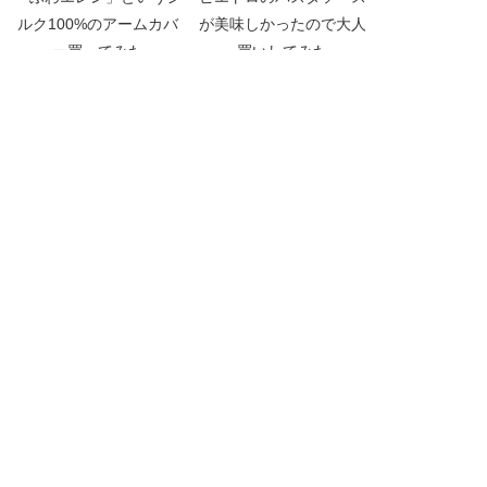
ルク100%のアームカバ
が美味しかったので大人
ー買ってみた
買いしてみた