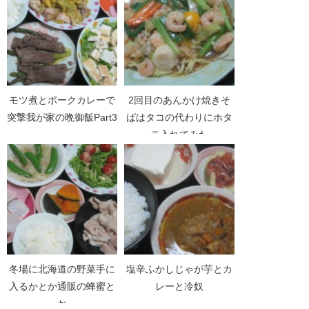
モツ煮とポークカレーで
2回目のあんかけ焼きそ
突撃我が家の晩御飯Part3
ばはタコの代わりにホタ
テ入れてみた
冬場に北海道の野菜手に
塩辛ふかしじゃが芋とカ
入るかとか通販の蜂蜜と
レーと冷奴
か