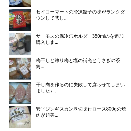
セイコーマートの冷凍餃子の味がランクダ
ウンして悲し...
サーモスの保冷缶ホルダー350mlのを追加
購入しま...
梅干しと練り梅と塩の補充とうさぎの茶
筒...
干し肉を作るのに失敗して腐らせてしまい
ました /...
安平ジンギスカン厚切味付ロース800gの焼
肉が超美...