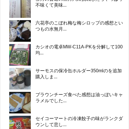
不味くて美味...
六花亭のこぼれ梅な梅シロップの感想とい
つもの水無月...
カシオの電卓MW-C11A-PKを分解して100
均...
サーモスの保冷缶ホルダー350mlのを追加
購入しま...
ブラウンチーズ食べた感想は油っぽいキャ
ラメルでした...
セイコーマートの冷凍餃子の味がランクダ
ウンして悲し...