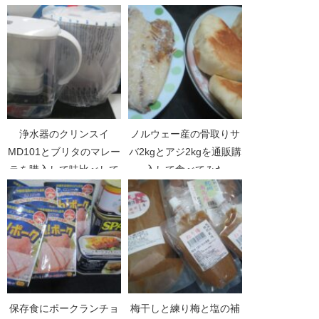
浄水器のクリンスイ
ノルウェー産の骨取りサ
MD101とブリタのマレー
バ2kgとアジ2kgを通販購
ラを購入して味比べして
入して食べてみた
みた
保存食にポークランチョ
梅干しと練り梅と塩の補