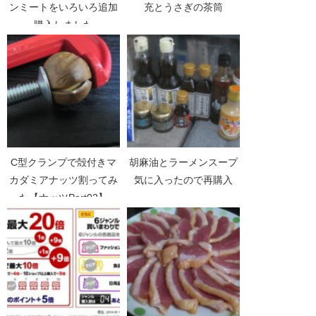
ンミートをいろいろ追加
充とうさぎの茶筒
購入しました
C型クランプで殻付きマ
胡麻油とラーメンスープ
カダミアナッツ割ってみ
気に入ったので再購入
た【ナッツPart02】