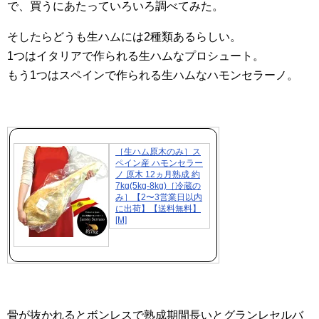
で、買うにあたっていろいろ調べてみた。
そしたらどうも生ハムには2種類あるらしい。
1つはイタリアで作られる生ハムなプロシュート。
もう1つはスペインで作られる生ハムなハモンセラーノ。
［生ハム原木のみ］ス
ペイン産 ハモンセラー
ノ 原木 12ヵ月熟成 約
7kg(5kg-8kg)［冷蔵の
み］【2〜3営業日以内
に出荷】【送料無料】
[M]
骨が抜かれるとボンレスで熟成期間長いとグランレセルバ