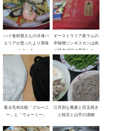
ハイ食材屋さんの冷凍パ
オーストラリア産ラムの
エリアが思ったより美味
辛味噌ジンギスカンは肉
しかった
が残念で味は美味しかっ
た
着る毛布比較「グルーニ
江丹別な蕎麦と目玉焼き
ー」と「ウォーミー」
と枝豆と山芋の漬物