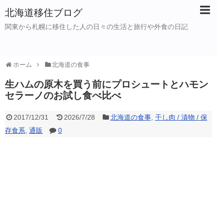
北海道移住ブログ
関東から札幌に移住した人の日々の生活と旅行や外食の日記
ホーム
北海道の食事
生ハムの原木を買う前にプロシュートとハモン
セラーノのお試し食べ比べ
2017/12/31
2026/7/28
北海道の食事
,
干し肉 / 漬物 / 保
存食系
,
通販
0