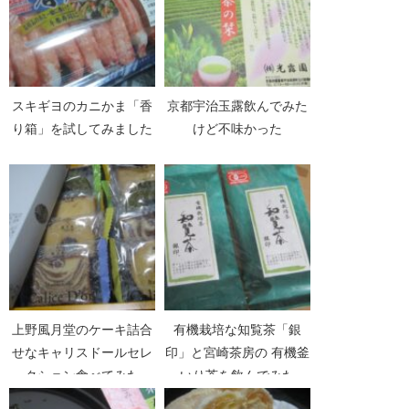
スキギヨのカニかま「香
京都宇治玉露飲んでみた
り箱」を試してみました
けど不味かった
上野風月堂のケーキ詰合
有機栽培な知覧茶「銀
せなキャリスドールセレ
印」と宮崎茶房の 有機釜
クション食べてみた
いり茶を飲んでみた