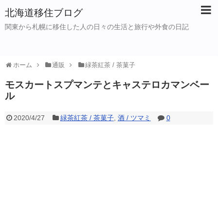
北海道移住ブログ
関東から札幌に移住した人の日々の生活と旅行や外食の日記
ホーム
通販
緑茶紅茶 / 茶菓子
モスカートスプマンテとキャステロカマンベー
ル
2020/4/27
緑茶紅茶 / 茶菓子
,
酒 / ツマミ
0