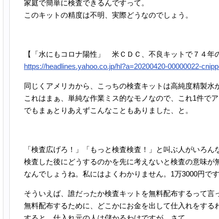
家庭で簡単に検査できるんですって。
このキットの精度は不明、実際どうなのでしょう。
【「水にもコロナ陽性」 米ＣＤＣ、不良キットで７４年
https://headlines.yahoo.co.jp/hl?a=20200420-00000022-cnipp
同じくアメリカから、こっちの検査キットは高純度精製水
これはまぁ、単純な作業ミス的なモノなので、これ1件で
でもまぁとりあえずこんなこともありました、と。
「検査広げろ！」「もっと検査検査！」と叫ぶ人がいろん
検査した後にどうするのかを先に考えないと検査の意味が
なんでしょうね。私にはよくわかりません。1万3000円で
そういえば、誰だったか検査キットを無料配布するって言
無料配布するために、どこかにお金を出して仕入れをする
すると、仕入れ元の人は儲かるわけですが、さて。