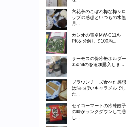
六花亭のこぼれ梅な梅シロ
ップの感想といつもの水無
月...
カシオの電卓MW-C11A-
PKを分解して100均...
サーモスの保冷缶ホルダー
350mlのを追加購入しま...
ブラウンチーズ食べた感想
は油っぽいキャラメルでし
た...
セイコーマートの冷凍餃子
の味がランクダウンして悲
し...