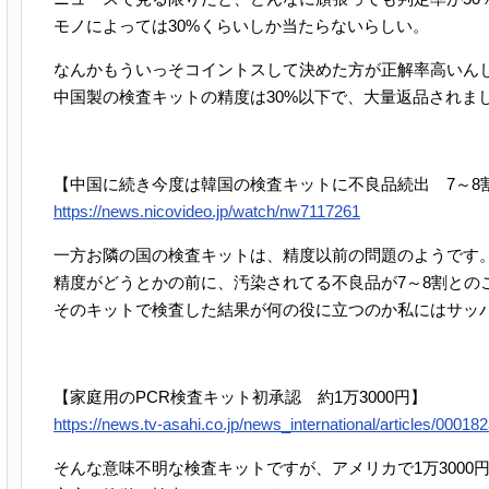
モノによっては30%くらいしか当たらないらしい。
なんかもういっそコイントスして決めた方が正解率高いん
中国製の検査キットの精度は30%以下で、大量返品されま
【中国に続き今度は韓国の検査キットに不良品続出 7～8
https://news.nicovideo.jp/watch/nw7117261
一方お隣の国の検査キットは、精度以前の問題のようです
精度がどうとかの前に、汚染されてる不良品が7～8割との
そのキットで検査した結果が何の役に立つのか私にはサッ
【家庭用のPCR検査キット初承認 約1万3000円】
https://news.tv-asahi.co.jp/news_international/articles/00018
そんな意味不明な検査キットですが、アメリカで1万3000