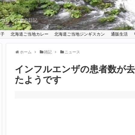
と旅行や外食の日記
菓子
北海道ご当地カレー
北海道ご当地ジンギスカン
通販生活
ホーム
雑記
ニュース
インフルエンザの患者数が去
たようです