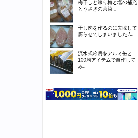
梅干しと練り梅と塩の補充
とうさぎの茶筒...
干し肉を作るのに失敗して
腐らせてしまいました /...
流水式冷房をアルミ缶と
100均アイテムで自作して
み...