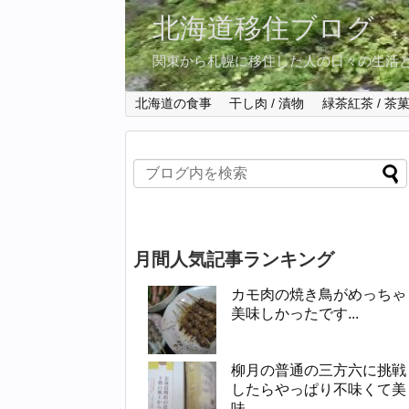
北海道移住ブログ
関東から札幌に移住した人の日々の生活
北海道の食事
干し肉 / 漬物
緑茶紅茶 / 茶
月間人気記事ランキング
カモ肉の焼き鳥がめっちゃ
美味しかったです...
柳月の普通の三方六に挑戦
したらやっぱり不味くて美
味...