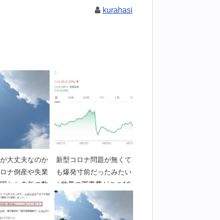
kurahasi
が大丈夫なのか
新型コロナ問題が無くて
ロナ倒産や失業
も爆発寸前だったみたい
国とか去年の数
/ 世界の軍事費がここ10
比較してみた
年で最高