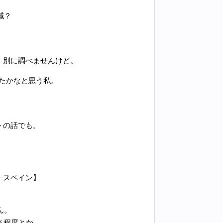
減？
。別に調べませんけど。
たかなと思う私。
トの話でも。
―スペイン】
ん。
％程度とか。