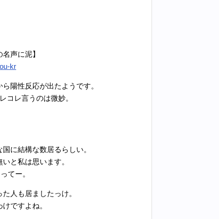
の名声に泥】
ou-kr
から陽性反応が出たようです。
アレコレ言うのは微妙。
な国に結構な数居るらしい。
無いと私は思います。
すってー。
った人も居ましたっけ。
わけですよね。