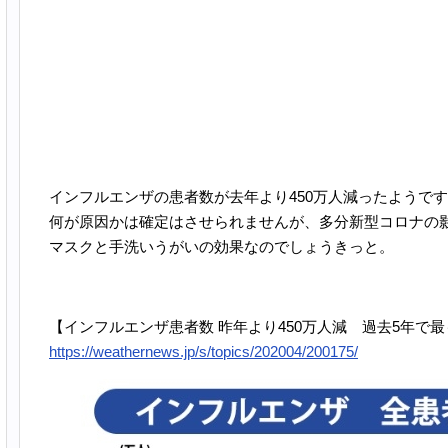
インフルエンザの患者数が去年より450万人減ったようで
何が原因かは確定はさせられませんが、多分新型コロナの
マスクと手洗いうがいの効果なのでしょうきっと。
【インフルエンザ患者数 昨年より450万人減 過去5年で
https://weathernews.jp/s/topics/202004/200175/