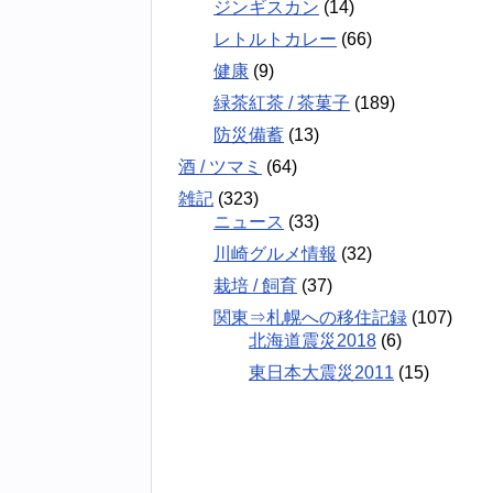
ジンギスカン
(14)
レトルトカレー
(66)
健康
(9)
緑茶紅茶 / 茶菓子
(189)
防災備蓄
(13)
酒 / ツマミ
(64)
雑記
(323)
ニュース
(33)
川崎グルメ情報
(32)
栽培 / 飼育
(37)
関東⇒札幌への移住記録
(107)
北海道震災2018
(6)
東日本大震災2011
(15)