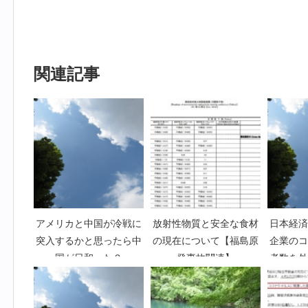
関連記事
アメリカと中国が冷戦に
放射性物質と安全な食材
日本経済
突入するかと思ったら中
の現在について【福島原
企業のコ
国が日和った？
発事故関連】
者数を外
値と