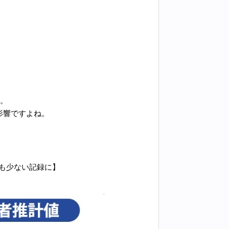
す。
影響ですよね。
最も少ない記録に】