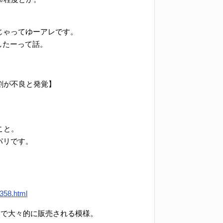
じゃってゆーアレです。
したーって話。
割が不良と発覚】
。
こと。
パリです。
2358.html
円で大々的に販売される模様。