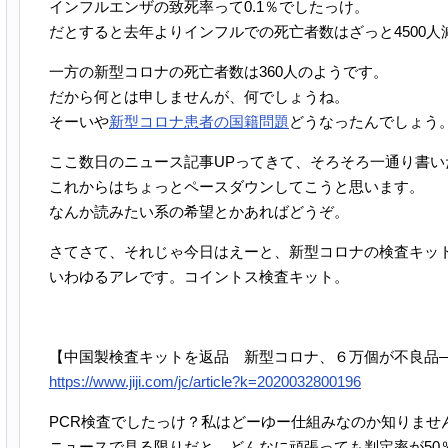
インフルエンザの致死率って0.1％でしたっけ。
だとすると去年よりインフルでの死亡者数はざっと4500人
一方の新型コロナの死亡者数は360人のようです。
だから何とは申しませんが、何でしょうね。
そーいや
新型コロナ患者の国籍問題
どうなったんでしょう
ここ数日のニュース記事UPってきて、そろそろ一通り書い
これからはちょっとペースダウンしてこうと思います。
なんか読みたい系の希望とかあればどうぞ。
さてさて、それじゃ今日はえーと、新型コロナの検査キッ
いわゆるアレです。コイントス検査キット。
【中国製検査キットを返品 新型コロナ、６万個が不良品
https://www.jiji.com/jc/article?k=2020032800196
PCR検査でしたっけ？私はどーゆー仕組みなのか知りませ
ニュースで見る限りだと、どんなに頑張っても判定率が50