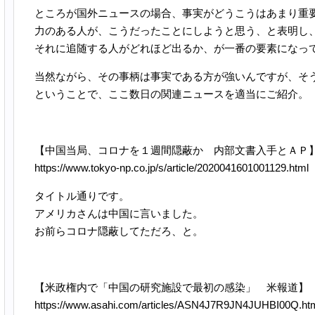
ところが国外ニュースの場合、事実がどうこうはあまり重
力のある人が、こうだったことにしようと思う、と表明し
それに追随する人がどれほど出るか、が一番の要素になっ
当然ながら、その事柄は事実である方が強いんですが、そ
ということで、ここ数日の関連ニュースを適当にご紹介。
【中国当局、コロナを１週間隠蔽か 内部文書入手とＡＰ
https://www.tokyo-np.co.jp/s/article/2020041601001129.html
タイトル通りです。
アメリカさんは中国に言いました。
お前らコロナ隠蔽してただろ、と。
【米政権内で「中国の研究施設で最初の感染」 米報道】
https://www.asahi.com/articles/ASN4J7R9JN4JUHBI00Q.ht