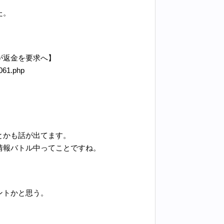
た。
。
が返金を要求へ】
3061.php
とかも話が出てます。
情報バトル中ってことですね。
。
ントかと思う。