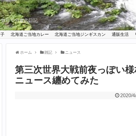
と旅行や外食の日記
菓子
北海道ご当地カレー
北海道ご当地ジンギスカン
通販生活
ホーム
雑記
ニュース
第三次世界大戦前夜っぽい様
ニュース纏めてみた
2020/4