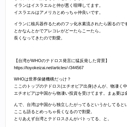
イランはイスラエルと仲が悪く喧嘩してます。
イスラエルはアメリカとめっちゃ仲良いです。
イランに核兵器作るためのフッ化水素流されたら困るので
とかなんとかでアレコレがどーたらこーたら。
長くなってきたので割愛。
【台湾がWHOのテドロス発言に猛反発した背景】
https://toyokeizai.net/articles/-/344567
WHOは世界保健機構だっけ？
ここのトップのテドロス(エチオピア出身)さんが、物凄く
エチオピアは中国から物凄い投資を受けてます。まぁ要は
んで、台湾は中国から独立したがってるというかしてると
ここも語るとめっちゃ長くなるので割愛。
とりあえず台湾とテドロスさんがバトってる、と。