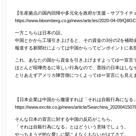
【生産拠点の国内回帰や多元化を政府が支援－サプライチ
https://www.bloomberg.co.jp/news/articles/2020-04-09
一方こちらは日本の話。
中国とかから工場引き上げると、その資金の3分の2を補助
報道する新聞社によっては中国からってピンポイントに名
これ、あなたの国から資金を引き上げますよってゆー宣言
ほとんど喧嘩売るに等しい行為なので、普段の日本はしな
とりあえずアメリカ陣営側につくよってゆー宣言にも見え
【日本企業は中国から撤退すれば「それは自殺行為になる
https://www.excite.co.jp/news/article/Searchina_2020041507
そんな日本の宣言に対する中国の反応がこちら。
「それは自殺行為になる」とはどういう意味でしょう。
やっちまうぞ的な脅しに聞こえなくもないがはてさて。