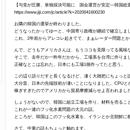
【与党が圧勝、単独採決可能に 国会運営が安定―韓国総
https://www.jiji.com/jc/article?k=2020041600230
お隣の韓国の選挙が終わりました。
どうなったかってゆーと、中国寄り政権が継続で確立しま
これ、2年前からアレコレ起きてて、まぁレーダー問題と
んで、どうもアメリカさんは、もうココを見限ってる風味
そこで、去年だか一昨年だかから、工場系を台湾に作りまし
正確なとこは忘れた。日本にも工場1個作ってたと思う。
この辺り語りだすと長くなるけど、凄く大雑把にちょっと
大分昔、日本の先端技術が凄いことになりました。CPUと
稼ぎすぎたのでアメリカから貿易摩擦減らせよ言われました
しょうがないので、韓国に組立工場を作り、材料を売るこ
これが一連のフッ化水素問題の大元の話。
ところが、韓国はこのフッ化水素を、イランとか北朝鮮に
さて、中東の話もちょっと触れます。