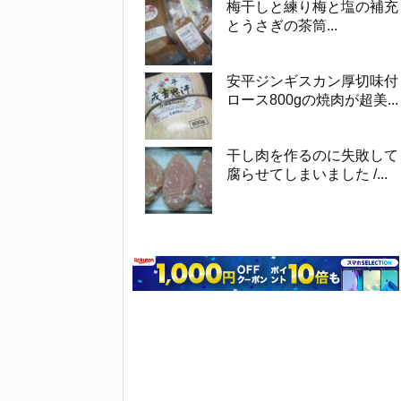
梅干しと練り梅と塩の補充
とうさぎの茶筒...
安平ジンギスカン厚切味付
ロース800gの焼肉が超美...
干し肉を作るのに失敗して
腐らせてしまいました /...