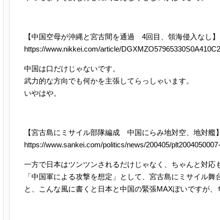
【中国空母が沖縄と宮古間を通過 4回目、領海侵入なし】
https://www.nikkei.com/article/DGXMZO57965330S0A410C
中国は口だけじゃないです。
武力的な方向でも何かを主張してらっしゃいます。
いやはや。
【宮古島にミサイル部隊編成 中国にらみ地対空、地対艦
https://www.sankei.com/politics/news/200405/plt2004050007
一方で日本はツンツンされるだけじゃなく、ちゃんと対応
「中国軍による攻撃を想定」として、宮古島にミサイル舞
と、こんな風に書くと日本と中国の緊張MAXぽいですが、