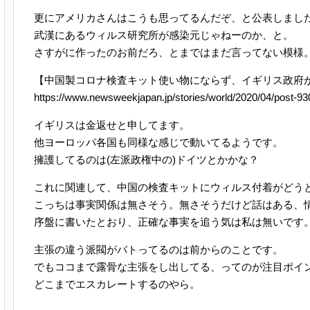
更にアメリカさんはこうも思ってるんだぞ、と公表しまし
武漢にあるウィルス研究所が感染元じゃねーのか、と。
さすがに作ったのお前だろ、とまではまだ言ってない模様
【中国製コロナ検査キット使い物にならず、イギリス政府
https://www.newsweekjapan.jp/stories/world/2020/04/post-9
イギリスは金返せと申してます。
他ヨーロッパ各国も同様な感じで動いてるようです。
擁護してるのは(左派政権中の)ドイツとかかな？
これに関連して、中国の検査キットにウィルス付着がどう
こっちは事実関係は無さそう。無さそうだけど話はある、
序盤に書いたとおり、正確な事実を追う気は私は無いです
主張の違う派閥がバトってるのは前からのことです。
でもココまで露骨な主張をし出してる、ってのが注目ポイ
どこまでエスカレートするのやら。