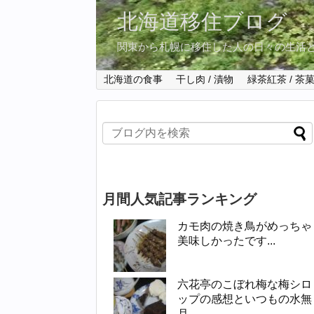
北海道移住ブログ
関東から札幌に移住した人の日々の生活
北海道の食事
干し肉 / 漬物
緑茶紅茶 / 茶
月間人気記事ランキング
カモ肉の焼き鳥がめっちゃ
美味しかったです...
六花亭のこぼれ梅な梅シロ
ップの感想といつもの水無
月...