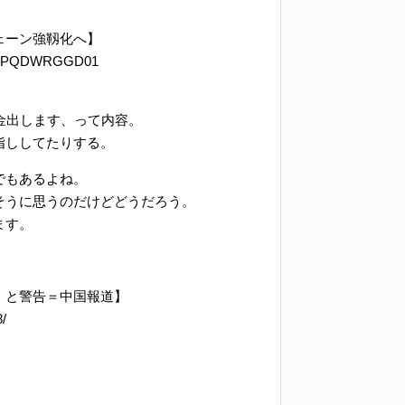
ェーン強靱化へ】
/Q8GCPQDWRGGD01
金出します、って内容。
指ししてたりする。
でもあるよね。
そうに思うのだけどどうだろう。
ます。
」と警告＝中国報道】
8/