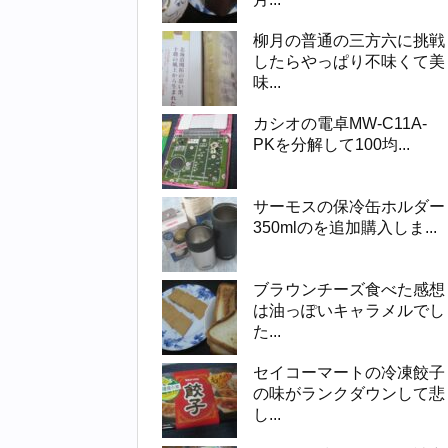
柳月の普通の三方六に挑戦
したらやっぱり不味くて美
味...
カシオの電卓MW-C11A-
PKを分解して100均...
サーモスの保冷缶ホルダー
350mlのを追加購入しま...
ブラウンチーズ食べた感想
は油っぽいキャラメルでし
た...
セイコーマートの冷凍餃子
の味がランクダウンして悲
し...