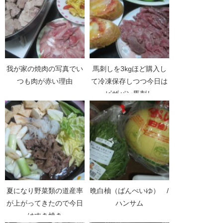
我が家の焼肉の写真でい
馬刺しを3kgほど購入し
つも肉が赤い理由
て冷凍保存しつつ今日は
ピザパン馬刺し
夏になり野菜類の道産率
晩白柚（ばんぺいゆ） /
が上がってきたので今日
ハンサム
はすき焼き