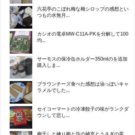
六花亭のこぼれ梅な梅シロップの感想とい
つもの水無月...
カシオの電卓MW-C11A-PKを分解して100
均...
サーモスの保冷缶ホルダー350mlのを追加
購入しま...
ブラウンチーズ食べた感想は油っぽいキャ
ラメルでした...
セイコーマートの冷凍餃子の味がランクダ
ウンして悲し...
梅干しと練り梅と塩の補充とうさぎの茶