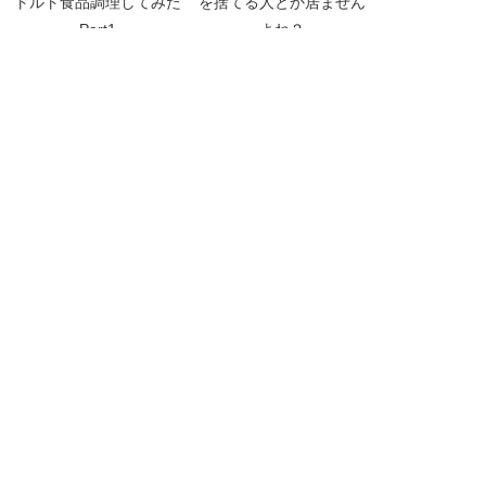
トルト食品調理してみた
を捨てる人とか居ません
Part1
よね？