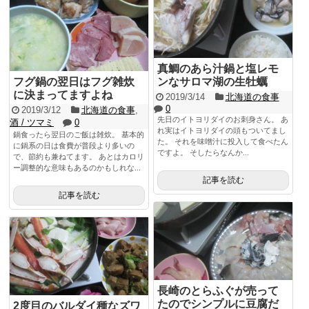
真鯛のあら汁鍋と塩レモ
フグ鍋の翌日はフグ雑炊
ンなサロマ湖の生牡蠣
に決まってますよね
2019/3/14
北海道の食事
0
2019/3/12
北海道の食事
,
先日のイトヨリダイのお刺身さん。 あ
酒 / ツマミ
0
れ実はイトヨリダイの頭もついてまし
鍋食ったら翌日のご飯は雑炊。 基本的
た。 それを味噌汁に投入して食べたん
に鍋系の日は食費が普段より多いの
ですよ。 そしたらなんか...
で、節約も兼ねてます。 あとはカロリ
ー調整的な意味もあるのかもしれな...
記事を読む
記事を読む
長崎のとらふぐが売って
たのでシンプルに豆腐だ
2度目のバルダイ種なズワ