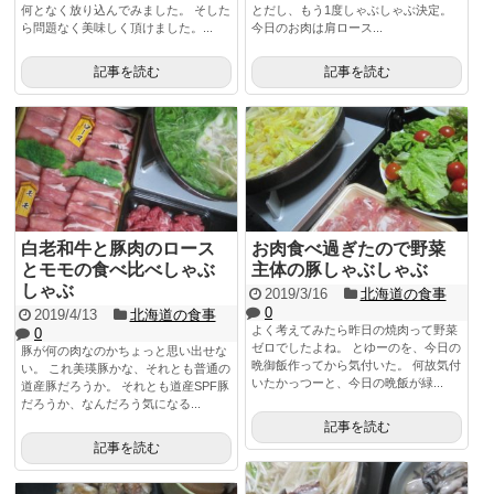
何となく放り込んでみました。 そした
とだし、もう1度しゃぶしゃぶ決定。
ら問題なく美味しく頂けました。...
今日のお肉は肩ロース...
記事を読む
記事を読む
白老和牛と豚肉のロース
お肉食べ過ぎたので野菜
とモモの食べ比べしゃぶ
主体の豚しゃぶしゃぶ
しゃぶ
2019/3/16
北海道の食事
0
2019/4/13
北海道の食事
よく考えてみたら昨日の焼肉って野菜
0
ゼロでしたよね。 とゆーのを、今日の
豚が何の肉なのかちょっと思い出せな
晩御飯作ってから気付いた。 何故気付
い。 これ美瑛豚かな、それとも普通の
いたかっつーと、今日の晩飯が緑...
道産豚だろうか。 それとも道産SPF豚
だろうか、なんだろう気になる...
記事を読む
記事を読む