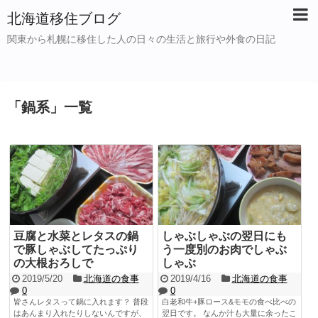
北海道移住ブログ
関東から札幌に移住した人の日々の生活と旅行や外食の日記
「
鍋系
」
一覧
豆腐と水菜とレタスの鍋
しゃぶしゃぶの翌日にも
で豚しゃぶしてたっぷり
う一度別のお肉でしゃぶ
の大根おろしで
しゃぶ
2019/5/20
北海道の食事
2019/4/16
北海道の食事
0
0
皆さんレタスって鍋に入れます？ 普段
白老和牛+豚ロース&モモの食べ比べの
はあんまり入れたりしないんですが、
翌日です。 なんか汁も大量に余ったこ