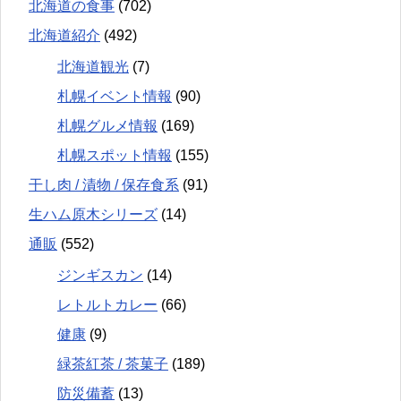
北海道の食事
(702)
北海道紹介
(492)
北海道観光
(7)
札幌イベント情報
(90)
札幌グルメ情報
(169)
札幌スポット情報
(155)
干し肉 / 漬物 / 保存食系
(91)
生ハム原木シリーズ
(14)
通販
(552)
ジンギスカン
(14)
レトルトカレー
(66)
健康
(9)
緑茶紅茶 / 茶菓子
(189)
防災備蓄
(13)