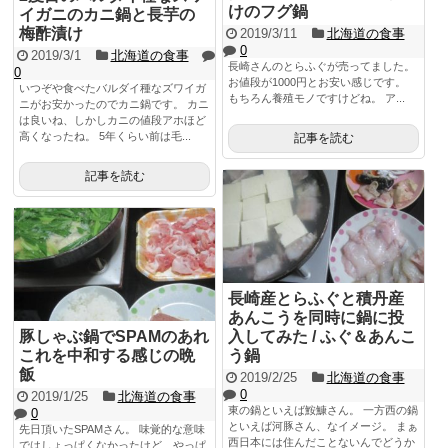
けのフグ鍋
イガニのカニ鍋と長芋の
梅酢漬け
2019/3/11
北海道の食事
0
2019/3/1
北海道の食事
長崎さんのとらふぐが売ってました。
0
お値段が1000円とお安い感じです。
いつぞや食べたバルダイ種なズワイガ
もちろん養殖モノですけどね。 ア...
ニがお安かったのでカニ鍋です。 カニ
は良いね、しかしカニの値段アホほど
高くなったね。 5年くらい前は毛...
記事を読む
記事を読む
長崎産とらふぐと積丹産
あんこうを同時に鍋に投
豚しゃぶ鍋でSPAMのあれ
入してみた / ふぐ＆あんこ
これを中和する感じの晩
う鍋
飯
2019/2/25
北海道の食事
0
2019/1/25
北海道の食事
東の鍋といえば鮟鱇さん。 一方西の鍋
0
といえば河豚さん、なイメージ。 まぁ
先日頂いたSPAMさん。 味覚的な意味
西日本には住んだことないんでどうか
ではしょっぱくなかったけど、やっぱ