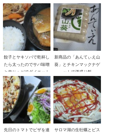
餃子とヤキソバで乾杯し
新商品の「あんてぃえ山
たら太ったのでサバ味噌
葵」とチキンマックナゲ
と肉じゃがでダイエット
ットで酒盛り飯
開始
先日のトマトでピザを連
サロマ湖の生牡蠣とビス