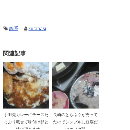
鍋系
kurahasi
関連記事
手羽先カレーにチーズた
長崎のとらふぐが売って
っぷり載せて味付け卵と
たのでシンプルに豆腐だ
一緒に頂きます
けのフグ鍋